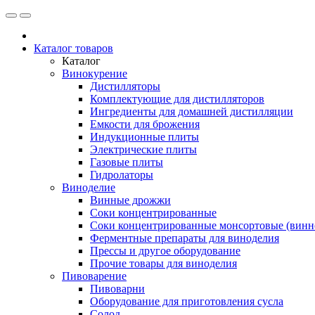
Каталог товаров
Каталог
Винокурение
Дистилляторы
Комплектующие для дистилляторов
Ингредиенты для домашней дистилляции
Емкости для брожения
Индукционные плиты
Электрические плиты
Газовые плиты
Гидролаторы
Виноделие
Винные дрожжи
Соки концентрированные
Соки концентрированные монсортовые (винно
Ферментные препараты для виноделия
Прессы и другое оборудование
Прочие товары для виноделия
Пивоварение
Пивоварни
Оборудование для приготовления сусла
Солод