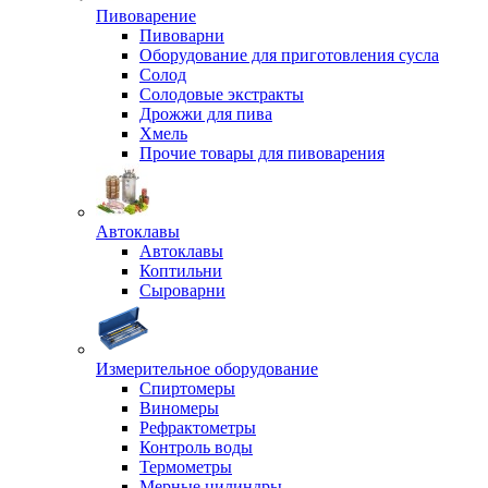
Пивоварение
Пивоварни
Оборудование для приготовления сусла
Солод
Солодовые экстракты
Дрожжи для пива
Хмель
Прочие товары для пивоварения
Автоклавы
Автоклавы
Коптильни
Сыроварни
Измерительное оборудование
Спиртомеры
Виномеры
Рефрактометры
Контроль воды
Термометры
Мерные цилиндры