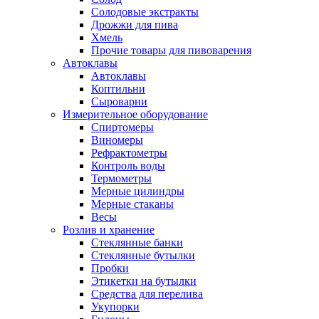
Солодовые экстракты
Дрожжи для пива
Хмель
Прочие товары для пивоварения
Автоклавы
Автоклавы
Коптильни
Сыроварни
Измерительное оборудование
Спиртомеры
Виномеры
Рефрактометры
Контроль воды
Термометры
Мерные цилиндры
Мерные стаканы
Весы
Розлив и хранение
Стеклянные банки
Стеклянные бутылки
Пробки
Этикетки на бутылки
Средства для перелива
Укупорки