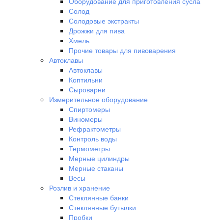
Оборудование для приготовления сусла
Солод
Солодовые экстракты
Дрожжи для пива
Хмель
Прочие товары для пивоварения
Автоклавы
Автоклавы
Коптильни
Сыроварни
Измерительное оборудование
Спиртомеры
Виномеры
Рефрактометры
Контроль воды
Термометры
Мерные цилиндры
Мерные стаканы
Весы
Розлив и хранение
Стеклянные банки
Стеклянные бутылки
Пробки