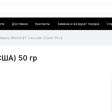
ата
Доставка
Контакты
Замена и возврат товара
Сп
Хмель BRAGA.BY Cascade (США) 50 гр
США) 50 гр