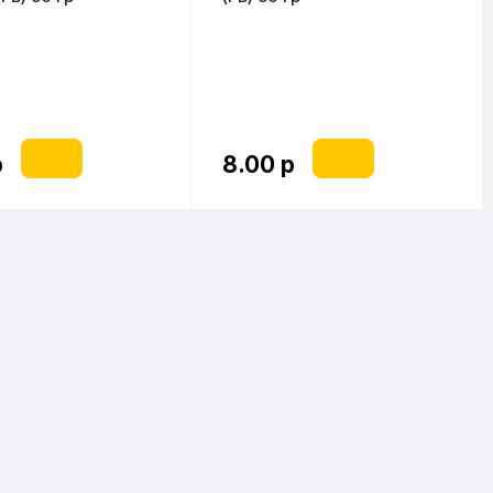
р
8.00 р