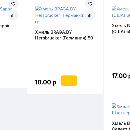
phir
Хмель B
(США) 5
Хмель BRAGA.BY
Hersbrucker (Германия) 50
гр
17.00 
10.00 р
Хмель 
Селект (