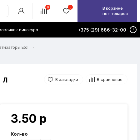
0
0
В корзине
нет товаров
равочник винокура
+375 (29) 686-32-00
тизаторы Etol
 л
В закладки
В сравнение
3.50 р
Кол-во