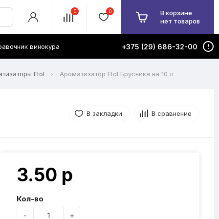
0
0
В корзине
нет товаров
равочник винокура
+375 (29) 686-32-00
тизаторы Etol
Ароматизатор Etol Брусника на 10 л
В закладки
В сравнение
3.50 р
Кол-во
-
+