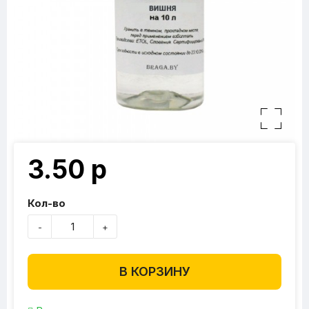
3.50 р
Кол-во
-
+
В КОРЗИНУ