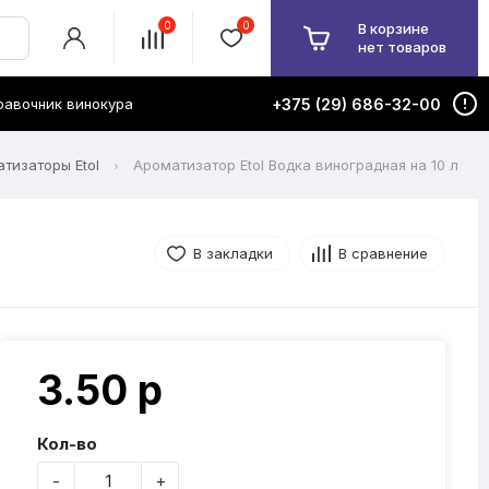
0
0
В корзине
нет товаров
равочник винокура
+375 (29) 686-32-00
тизаторы Etol
Ароматизатор Etol Водка виноградная на 10 л
В закладки
В сравнение
3.50 р
Кол-во
-
+