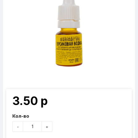
3.50 р
Кол-во
-
+