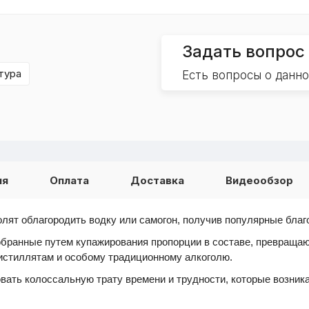
Задать вопрос
тура
Есть вопросы о данн
ия
Оплата
Доставка
Видеообзор
лят облагородить водку или самогон, получив популярные благ
ранные путем купажирования пропорции в составе, превращают
истиллятам и особому традиционному алкоголю.
вать колоссальную трату времени и трудности, которые возник