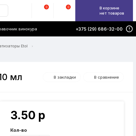
0
0
В корзине
нет товаров
равочник винокура
+375 (29) 686-32-00
тизаторы Etol
10 мл
В закладки
В сравнение
3.50 р
Кол-во