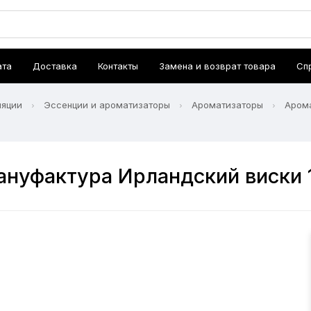
ата
Доставка
Контакты
Замена и возврат товара
Сп
ляции
Эссенции и ароматизаторы
Ароматизаторы
Арома
нуфактура Ирландский виски 