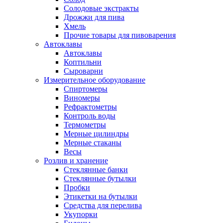
Солодовые экстракты
Дрожжи для пива
Хмель
Прочие товары для пивоварения
Автоклавы
Автоклавы
Коптильни
Сыроварни
Измерительное оборудование
Спиртомеры
Виномеры
Рефрактометры
Контроль воды
Термометры
Мерные цилиндры
Мерные стаканы
Весы
Розлив и хранение
Стеклянные банки
Стеклянные бутылки
Пробки
Этикетки на бутылки
Средства для перелива
Укупорки