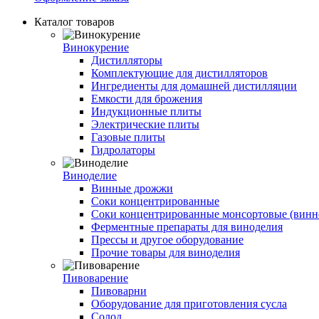
Каталог товаров
Винокурение
Дистилляторы
Комплектующие для дистилляторов
Ингредиенты для домашней дистилляции
Емкости для брожения
Индукционные плиты
Электрические плиты
Газовые плиты
Гидролаторы
Виноделие
Винные дрожжи
Соки концентрированные
Соки концентрированные монсортовые (винно
Ферментные препараты для виноделия
Прессы и другое оборудование
Прочие товары для виноделия
Пивоварение
Пивоварни
Оборудование для приготовления сусла
Солод