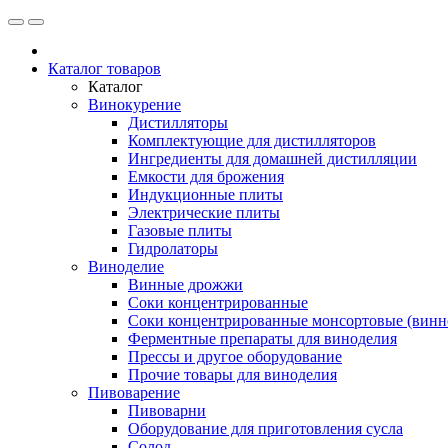
Каталог товаров
Каталог
Винокурение
Дистилляторы
Комплектующие для дистилляторов
Ингредиенты для домашней дистилляции
Емкости для брожения
Индукционные плиты
Электрические плиты
Газовые плиты
Гидролаторы
Виноделие
Винные дрожжи
Соки концентрированные
Соки концентрированные монсортовые (винно
Ферментные препараты для виноделия
Прессы и другое оборудование
Прочие товары для виноделия
Пивоварение
Пивоварни
Оборудование для приготовления сусла
Солод