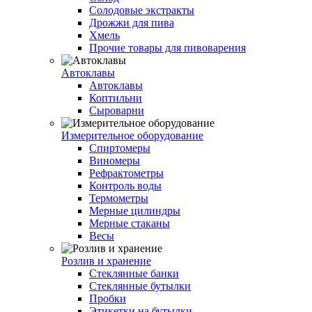
Солодовые экстракты
Дрожжи для пива
Хмель
Прочие товары для пивоварения
Автоклавы
Автоклавы
Коптильни
Сыроварни
Измерительное оборудование
Спиртомеры
Виномеры
Рефрактометры
Контроль воды
Термометры
Мерные цилиндры
Мерные стаканы
Весы
Розлив и хранение
Стеклянные банки
Стеклянные бутылки
Пробки
Этикетки на бутылки