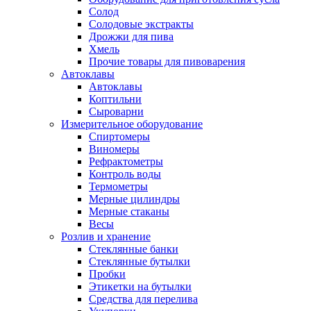
Солод
Солодовые экстракты
Дрожжи для пива
Хмель
Прочие товары для пивоварения
Автоклавы
Автоклавы
Коптильни
Сыроварни
Измерительное оборудование
Спиртомеры
Виномеры
Рефрактометры
Контроль воды
Термометры
Мерные цилиндры
Мерные стаканы
Весы
Розлив и хранение
Стеклянные банки
Стеклянные бутылки
Пробки
Этикетки на бутылки
Средства для перелива