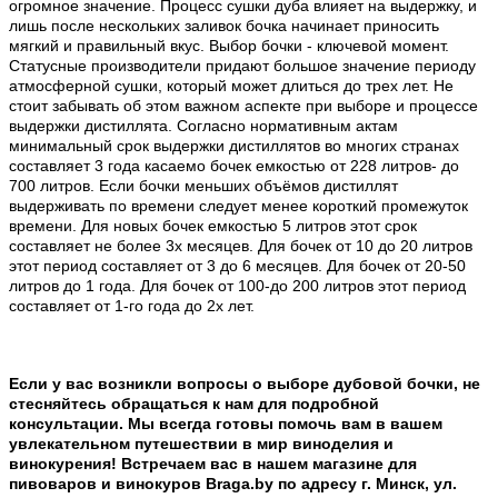
огромное значение. Процесс сушки дуба влияет на выдержку, и
лишь после нескольких заливок бочка начинает приносить
мягкий и правильный вкус. Выбор бочки - ключевой момент.
Статусные производители придают большое значение периоду
атмосферной сушки, который может длиться до трех лет. Не
стоит забывать об этом важном аспекте при выборе и процессе
выдержки дистиллята. Согласно нормативным актам
минимальный срок выдержки дистиллятов во многих странах
составляет 3 года касаемо бочек емкостью от 228 литров- до
700 литров. Если бочки меньших объёмов дистиллят
выдерживать по времени следует менее короткий промежуток
времени. Для новых бочек емкостью 5 литров этот срок
составляет не более 3х месяцев. Для бочек от 10 до 20 литров
этот период составляет от 3 до 6 месяцев. Для бочек от 20-50
литров до 1 года. Для бочек от 100-до 200 литров этот период
составляет от 1-го года до 2х лет.
Если у вас возникли вопросы о выборе дубовой бочки, не
стесняйтесь обращаться к нам для подробной
консультации. Мы всегда готовы помочь вам в вашем
увлекательном путешествии в мир виноделия и
винокурения! Встречаем вас в нашем магазине для
пивоваров и винокуров Braga.by по адресу г. Минск, ул.