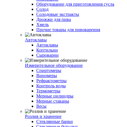
Оборудование для приготовления сусла
Солод
Солодовые экстракты
Дрожжи для пива
Хмель
Прочие товары для пивоварения
Автоклавы
Автоклавы
Коптильни
Сыроварни
Измерительное оборудование
Спиртомеры
Виномеры
Рефрактометры
Контроль воды
Термометры
Мерные цилиндры
Мерные стаканы
Весы
Розлив и хранение
Стеклянные банки
Стеклянные бутылки