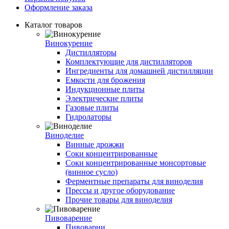
Оформление заказа
Каталог товаров
Винокурение
Дистилляторы
Комплектующие для дистилляторов
Ингредиенты для домашней дистилляции
Емкости для брожения
Индукционные плиты
Электрические плиты
Газовые плиты
Гидролаторы
Виноделие
Винные дрожжи
Соки концентрированные
Соки концентрированные монсортовые
(винное сусло)
Ферментные препараты для виноделия
Прессы и другое оборудование
Прочие товары для виноделия
Пивоварение
Пивоварни