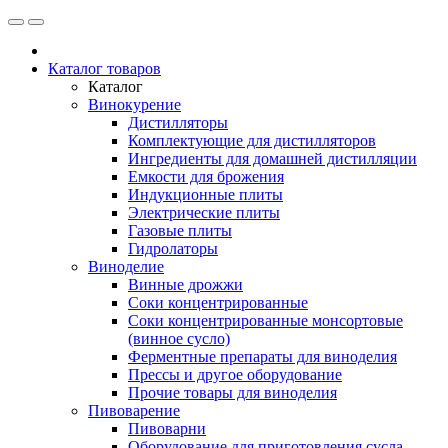
Каталог товаров
Каталог
Винокурение
Дистилляторы
Комплектующие для дистилляторов
Ингредиенты для домашней дистилляции
Емкости для брожения
Индукционные плиты
Электрические плиты
Газовые плиты
Гидролаторы
Виноделие
Винные дрожжи
Соки концентрированные
Соки концентрированные монсортовые
(винное сусло)
Ферментные препараты для виноделия
Прессы и другое оборудование
Прочие товары для виноделия
Пивоварение
Пивоварни
Оборудование для приготовления сусла