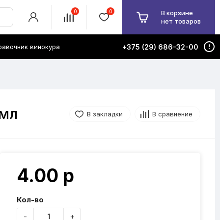
0
0
В корзине
нет товаров
равочник винокура
+375 (29) 686-32-00
 мл
В закладки
В сравнение
4.00 р
Кол-во
-
+