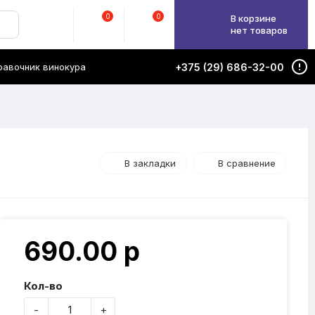
0
0
В корзине
нет товаров
равочник винокура
+375 (29) 686-32-00
В закладки
В сравнение
690.00 р
Кол-во
-
+