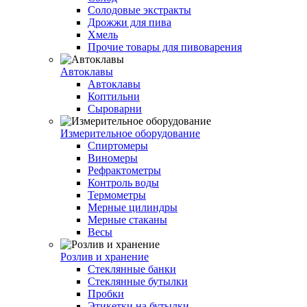
Солодовые экстракты
Дрожжи для пива
Хмель
Прочие товары для пивоварения
Автоклавы
Автоклавы
Коптильни
Сыроварни
Измерительное оборудование
Спиртомеры
Виномеры
Рефрактометры
Контроль воды
Термометры
Мерные цилиндры
Мерные стаканы
Весы
Розлив и хранение
Стеклянные банки
Стеклянные бутылки
Пробки
Этикетки на бутылки