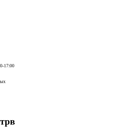
0-17:00
ных
итрв