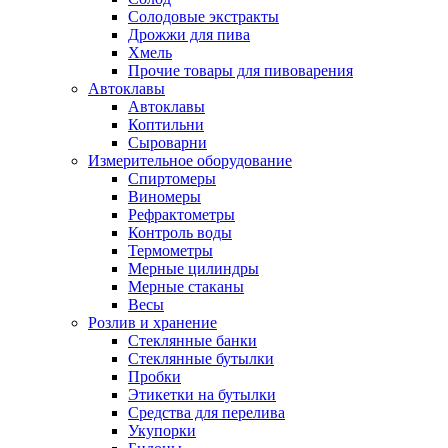
Солодовые экстракты
Дрожжи для пива
Хмель
Прочие товары для пивоварения
Автоклавы
Автоклавы
Коптильни
Сыроварни
Измерительное оборудование
Спиртомеры
Виномеры
Рефрактометры
Контроль воды
Термометры
Мерные цилиндры
Мерные стаканы
Весы
Розлив и хранение
Стеклянные банки
Стеклянные бутылки
Пробки
Этикетки на бутылки
Средства для перелива
Укупорки