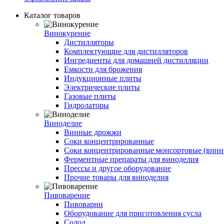
Каталог товаров
Винокурение
Дистилляторы
Комплектующие для дистилляторов
Ингредиенты для домашней дистилляции
Емкости для брожения
Индукционные плиты
Электрические плиты
Газовые плиты
Гидролаторы
Виноделие
Винные дрожжи
Соки концентрированные
Соки концентрированные монсортовые (винно
Ферментные препараты для виноделия
Прессы и другое оборудование
Прочие товары для виноделия
Пивоварение
Пивоварни
Оборудование для приготовления сусла
Солод