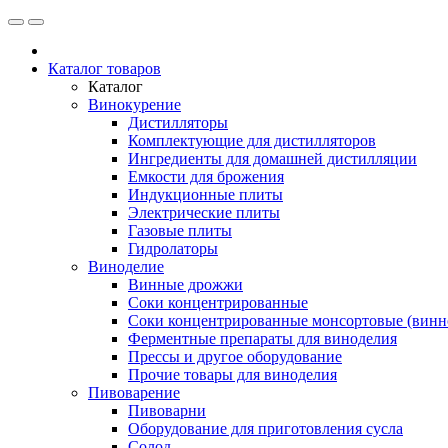
Каталог товаров
Каталог
Винокурение
Дистилляторы
Комплектующие для дистилляторов
Ингредиенты для домашней дистилляции
Емкости для брожения
Индукционные плиты
Электрические плиты
Газовые плиты
Гидролаторы
Виноделие
Винные дрожжи
Соки концентрированные
Соки концентрированные монсортовые (винно
Ферментные препараты для виноделия
Прессы и другое оборудование
Прочие товары для виноделия
Пивоварение
Пивоварни
Оборудование для приготовления сусла
Солод