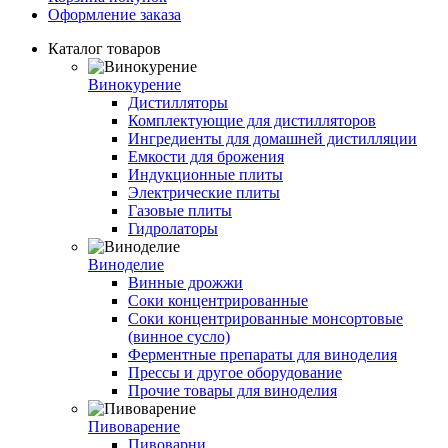
Оформление заказа
Каталог товаров
Винокурение
Дистилляторы
Комплектующие для дистилляторов
Ингредиенты для домашней дистилляции
Емкости для брожения
Индукционные плиты
Электрические плиты
Газовые плиты
Гидролаторы
Виноделие
Винные дрожжи
Соки концентрированные
Соки концентрированные монсортовые
(винное сусло)
Ферментные препараты для виноделия
Прессы и другое оборудование
Прочие товары для виноделия
Пивоварение
Пивоварни