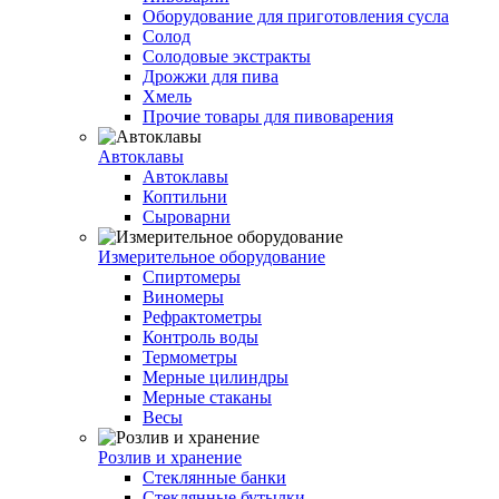
Оборудование для приготовления сусла
Солод
Солодовые экстракты
Дрожжи для пива
Хмель
Прочие товары для пивоварения
Автоклавы
Автоклавы
Коптильни
Сыроварни
Измерительное оборудование
Спиртомеры
Виномеры
Рефрактометры
Контроль воды
Термометры
Мерные цилиндры
Мерные стаканы
Весы
Розлив и хранение
Стеклянные банки
Стеклянные бутылки