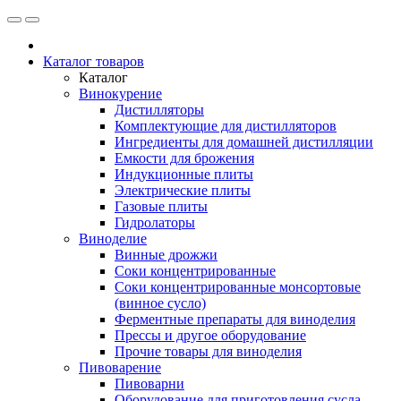
Каталог товаров
Каталог
Винокурение
Дистилляторы
Комплектующие для дистилляторов
Ингредиенты для домашней дистилляции
Емкости для брожения
Индукционные плиты
Электрические плиты
Газовые плиты
Гидролаторы
Виноделие
Винные дрожжи
Соки концентрированные
Соки концентрированные монсортовые
(винное сусло)
Ферментные препараты для виноделия
Прессы и другое оборудование
Прочие товары для виноделия
Пивоварение
Пивоварни
Оборудование для приготовления сусла