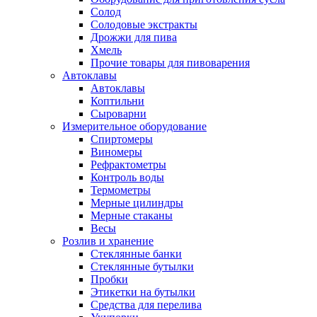
Солод
Солодовые экстракты
Дрожжи для пива
Хмель
Прочие товары для пивоварения
Автоклавы
Автоклавы
Коптильни
Сыроварни
Измерительное оборудование
Спиртомеры
Виномеры
Рефрактометры
Контроль воды
Термометры
Мерные цилиндры
Мерные стаканы
Весы
Розлив и хранение
Стеклянные банки
Стеклянные бутылки
Пробки
Этикетки на бутылки
Средства для перелива