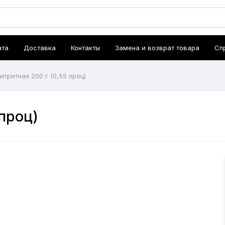
ата
Доставка
Контакты
Замена и возврат товара
Сп
итритная 200 г (0,55 проц)
 проц)