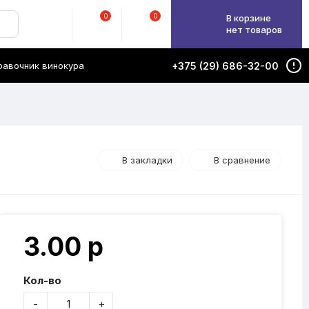
0
0
В корзине
нет товаров
равочник винокура
+375 (29) 686-32-00
В закладки
В сравнение
3.00 р
Кол-во
-
+