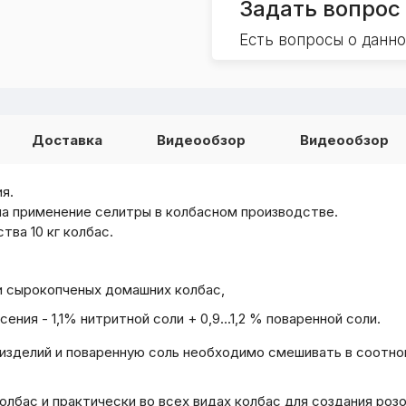
Задать вопрос
Есть вопросы о данн
Доставка
Видеообзор
Видеообзор
я.
ла применение селитры в колбасном производстве.
тва 10 кг колбас.
и сырокопченых домашних колбас,
ния - 1,1% нитритной соли + 0,9...1,2 % поваренной соли.
изделий и поваренную соль необходимо смешивать в соотнош
лбас и практически во всех видах колбас для создания роз