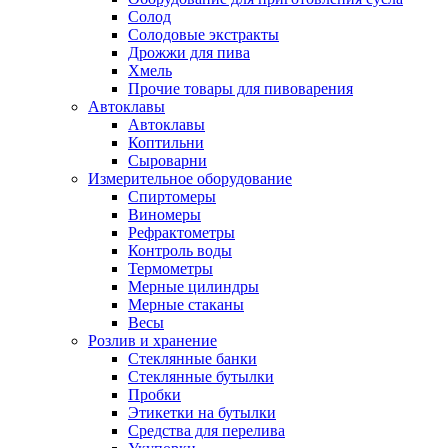
Солод
Солодовые экстракты
Дрожжи для пива
Хмель
Прочие товары для пивоварения
Автоклавы
Автоклавы
Коптильни
Сыроварни
Измерительное оборудование
Спиртомеры
Виномеры
Рефрактометры
Контроль воды
Термометры
Мерные цилиндры
Мерные стаканы
Весы
Розлив и хранение
Стеклянные банки
Стеклянные бутылки
Пробки
Этикетки на бутылки
Средства для перелива