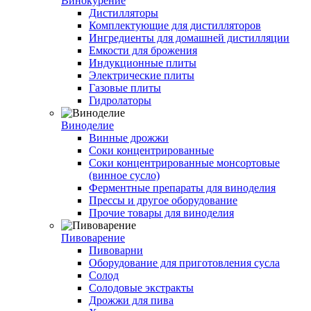
Винокурение
Дистилляторы
Комплектующие для дистилляторов
Ингредиенты для домашней дистилляции
Емкости для брожения
Индукционные плиты
Электрические плиты
Газовые плиты
Гидролаторы
Виноделие
Винные дрожжи
Соки концентрированные
Соки концентрированные монсортовые
(винное сусло)
Ферментные препараты для виноделия
Прессы и другое оборудование
Прочие товары для виноделия
Пивоварение
Пивоварни
Оборудование для приготовления сусла
Солод
Солодовые экстракты
Дрожжи для пива