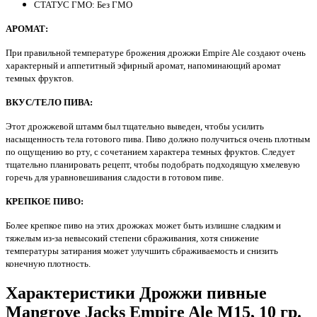
СТАТУС ГМО: Без ГМО
АРОМАТ:
При правильной температуре брожения дрожжи Empire Ale создают очень
характерный и аппетитный эфирный аромат, напоминающий аромат
темных фруктов.
ВКУС/ТЕЛО ПИВА:
Этот дрожжевой штамм был тщательно выведен, чтобы усилить
насыщенность тела готового пива. Пиво должно получиться очень плотным
по ощущению во рту, с сочетанием характера темных фруктов. Следует
тщательно планировать рецепт, чтобы подобрать подходящую хмелевую
горечь для уравновешивания сладости в готовом пиве.
КРЕПКОЕ ПИВО:
Более крепкое пиво на этих дрожжах может быть излишне сладким и
тяжелым из-за невысокий степени сбраживания, хотя снижение
температуры затирания может улучшить сбраживаемость и снизить
конечную плотность.
Характеристики Дрожжи пивные
Mangrove Jacks Empire Ale M15, 10 гр.