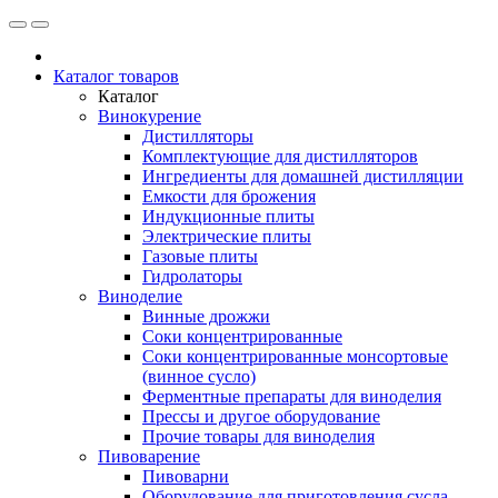
Каталог товаров
Каталог
Винокурение
Дистилляторы
Комплектующие для дистилляторов
Ингредиенты для домашней дистилляции
Емкости для брожения
Индукционные плиты
Электрические плиты
Газовые плиты
Гидролаторы
Виноделие
Винные дрожжи
Соки концентрированные
Соки концентрированные монсортовые
(винное сусло)
Ферментные препараты для виноделия
Прессы и другое оборудование
Прочие товары для виноделия
Пивоварение
Пивоварни
Оборудование для приготовления сусла