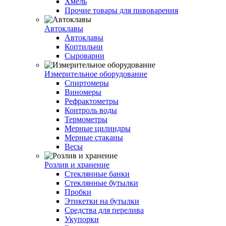
Хмель
Прочие товары для пивоварения
Автоклавы
Автоклавы
Коптильни
Сыроварни
Измерительное оборудование
Спиртомеры
Виномеры
Рефрактометры
Контроль воды
Термометры
Мерные цилиндры
Мерные стаканы
Весы
Розлив и хранение
Стеклянные банки
Стеклянные бутылки
Пробки
Этикетки на бутылки
Средства для перелива
Укупорки