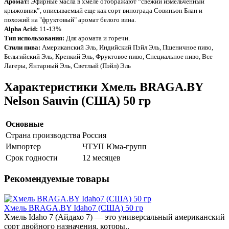
Аромат
:
Эфирные масла в хмеле отображают “свежий измельченный
крыжовник”, описываемый еще как сорт винограда Совиньон Блан и
похожий на "фруктовый" аромат белого вина.
Alpha Acid
:
11-13%
Тип использования
:
Для аромата и горечи.
Стили пива
:
Американский Эль, Индийский Пэйл Эль, Пшеничное пиво,
Бельгийский Эль, Крепкий Эль, Фруктовое пиво, Специальное пиво, Все
Лагеры, Янтарный Эль, Светлый (Пэйл) Эль
Характеристики Хмель BRAGA.BY
Nelson Sauvin (США) 50 гр
Основные
Страна производства
Россия
Импортер
ЧТУП Юма-групп
Срок годности
12 месяцев
Рекомендуемые товары
Хмель BRAGA.BY Idaho7 (США) 50 гр
Хмель Idaho 7 (Айдахо 7) — это универсальный американский
сорт двойного назначения, которы..