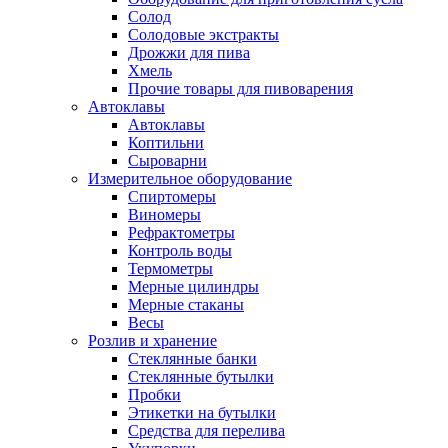
Солод
Солодовые экстракты
Дрожжи для пива
Хмель
Прочие товары для пивоварения
Автоклавы
Автоклавы
Коптильни
Сыроварни
Измерительное оборудование
Спиртомеры
Виномеры
Рефрактометры
Контроль воды
Термометры
Мерные цилиндры
Мерные стаканы
Весы
Розлив и хранение
Стеклянные банки
Стеклянные бутылки
Пробки
Этикетки на бутылки
Средства для перелива