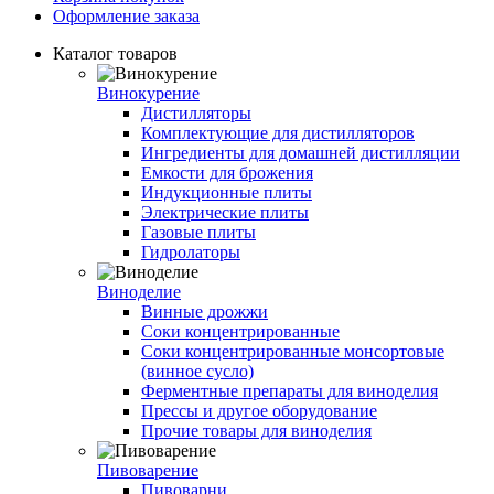
Оформление заказа
Каталог товаров
Винокурение
Дистилляторы
Комплектующие для дистилляторов
Ингредиенты для домашней дистилляции
Емкости для брожения
Индукционные плиты
Электрические плиты
Газовые плиты
Гидролаторы
Виноделие
Винные дрожжи
Соки концентрированные
Соки концентрированные монсортовые
(винное сусло)
Ферментные препараты для виноделия
Прессы и другое оборудование
Прочие товары для виноделия
Пивоварение
Пивоварни