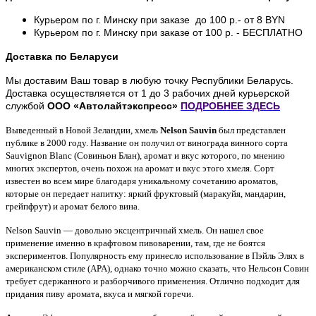
Курьером по г. Минску при заказе до 100 р.- от 8 BYN
Курьером по г. Минску при заказе от 100 р. - БЕСПЛАТНО
Доставка по Беларуси
Мы доставим Ваш товар в любую точку Республики Беларусь.
Доставка осуществляется от 1 до 3 рабочих дней курьерской
службой
ООО «Автолайтэкспресс»
ПОДРОБНЕЕ
ЗДЕСЬ
Выведенный в Новой Зеландии, хмель
Nelson Sauvin
был представлен
публике в 2000 году. Название он получил от винограда винного сорта
Sauvignon Blanc (Совиньон Блан), аромат и вкус которого, по мнению
многих экспертов, очень похож на аромат и вкус этого хмеля. Сорт
известен во всем мире благодаря уникальному сочетанию ароматов,
которые он передает напитку: яркий фруктовый (маракуйя, мандарин,
грейпфрут) и аромат белого вина.
Nelson Sauvin — довольно эксцентричный хмель. Он нашел свое
применение именно в крафтовом пивоварении, там, где не боятся
экспериментов. Популярность ему принесло использование в Пэйль Элях в
американском стиле (APA), однако точно можно сказать, что Нельсон Совин
требует сдержанного и разборчивого применения. Отлично подходит для
придания пиву аромата, вкуса и мягкой горечи.