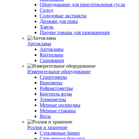
Оборудование для приготовления сусла
Солод
Солодовые экстракты
Дрожжи для пива
Хмель
Прочие товары для пивоварения
Автоклавы
Автоклавы
Коптильни
Сыроварни
Измерительное оборудование
Спиртомеры
Виномеры
Рефрактометры
Контроль воды
Термометры
Мерные цилиндры
Мерные стаканы
Весы
Розлив и хранение
Стеклянные банки
Стеклянные бутылки