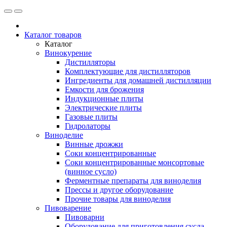
Каталог товаров
Каталог
Винокурение
Дистилляторы
Комплектующие для дистилляторов
Ингредиенты для домашней дистилляции
Емкости для брожения
Индукционные плиты
Электрические плиты
Газовые плиты
Гидролаторы
Виноделие
Винные дрожжи
Соки концентрированные
Соки концентрированные монсортовые
(винное сусло)
Ферментные препараты для виноделия
Прессы и другое оборудование
Прочие товары для виноделия
Пивоварение
Пивоварни
Оборудование для приготовления сусла