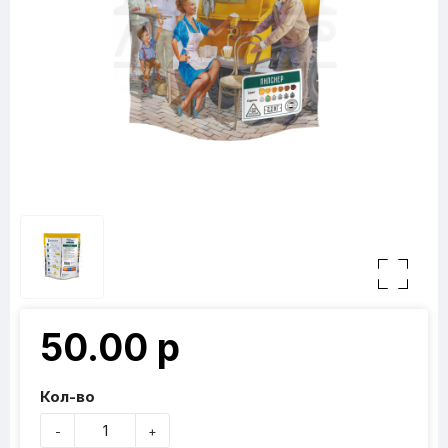
50.00 р
Кол-во
-
+