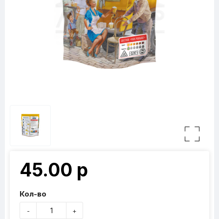
45.00 р
Кол-во
-
+