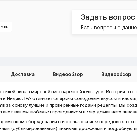
Задать вопрос
 эль
Есть вопросы о данн
Доставка
Видеообзор
Видеообзор
стилей пива в мировой пивоваренной культуре. История этог
ии в Индию. IPA отличается ярким солодовым вкусом и нас
зяв за основу лучшие и проверенные годами рецепты, мы соз
 станет вашем любимым проводником в мир домашнего пивова
овременном оборудовании с использованием передовых техно
ухими (сублимированными) пивными дрожжами и подробную 