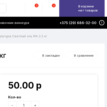
0
0
В корзине
нет товаров
равочник винокура
+375 (29) 686-32-00
льтура Светлый эль IPA 2.2 кг
кг
В закладки
В сравнение
50.00 р
Кол-во
-
+