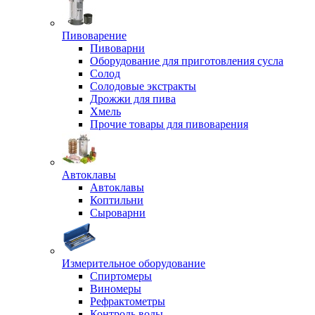
Пивоварение
Пивоварни
Оборудование для приготовления сусла
Солод
Солодовые экстракты
Дрожжи для пива
Хмель
Прочие товары для пивоварения
Автоклавы
Автоклавы
Коптильни
Сыроварни
Измерительное оборудование
Спиртомеры
Виномеры
Рефрактометры
Контроль воды