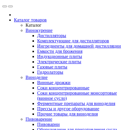
Каталог товаров
Каталог
Винокурение
Дистилляторы
Комплектующие для дистилляторов
Ингредиенты для домашней дистилляции
Емкости для брожения
Индукционные плиты
Электрические плиты
Газовые плиты
Гидролаторы
Виноделие
Винные дрожжи
Соки концентрированные
Соки концентрированные монсортовые
(винное сусло)
Ферментные препараты для виноделия
Прессы и другое оборудование
Прочие товары для виноделия
Пивоварение
Пивоварни
Оборудование для приготовления сусла