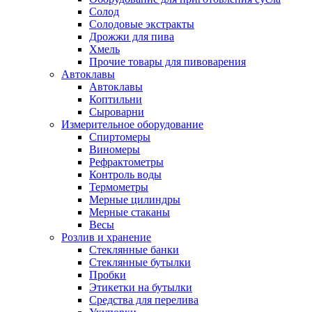
Солод
Солодовые экстракты
Дрожжи для пива
Хмель
Прочие товары для пивоварения
Автоклавы
Автоклавы
Коптильни
Сыроварни
Измерительное оборудование
Спиртомеры
Виномеры
Рефрактометры
Контроль воды
Термометры
Мерные цилиндры
Мерные стаканы
Весы
Розлив и хранение
Стеклянные банки
Стеклянные бутылки
Пробки
Этикетки на бутылки
Средства для перелива