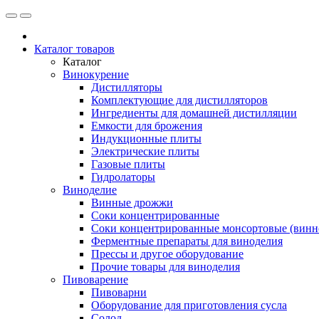
Каталог товаров
Каталог
Винокурение
Дистилляторы
Комплектующие для дистилляторов
Ингредиенты для домашней дистилляции
Емкости для брожения
Индукционные плиты
Электрические плиты
Газовые плиты
Гидролаторы
Виноделие
Винные дрожжи
Соки концентрированные
Соки концентрированные монсортовые (винно
Ферментные препараты для виноделия
Прессы и другое оборудование
Прочие товары для виноделия
Пивоварение
Пивоварни
Оборудование для приготовления сусла
Солод