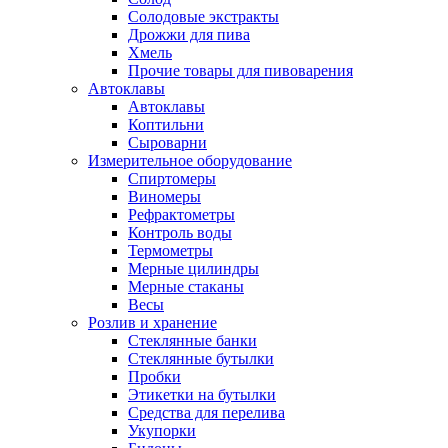
Солодовые экстракты
Дрожжи для пива
Хмель
Прочие товары для пивоварения
Автоклавы
Автоклавы
Коптильни
Сыроварни
Измерительное оборудование
Спиртомеры
Виномеры
Рефрактометры
Контроль воды
Термометры
Мерные цилиндры
Мерные стаканы
Весы
Розлив и хранение
Стеклянные банки
Стеклянные бутылки
Пробки
Этикетки на бутылки
Средства для перелива
Укупорки