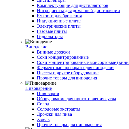
Дистилляторы
Комплектующие для дистилляторов
Ингредиенты для домашней дистилляции
Емкости для брожения
Индукционные плиты
Электрические плиты
Газовые плиты
Гидролаторы
Виноделие
Винные дрожжи
Соки концентрированные
Соки концентрированные монсортовые (винно
Ферментные препараты для виноделия
Прессы и другое оборудование
Прочие товары для виноделия
Пивоварение
Пивоварни
Оборудование для приготовления сусла
Солод
Солодовые экстракты
Дрожжи для пива
Хмель
Прочие товары для пивоварения