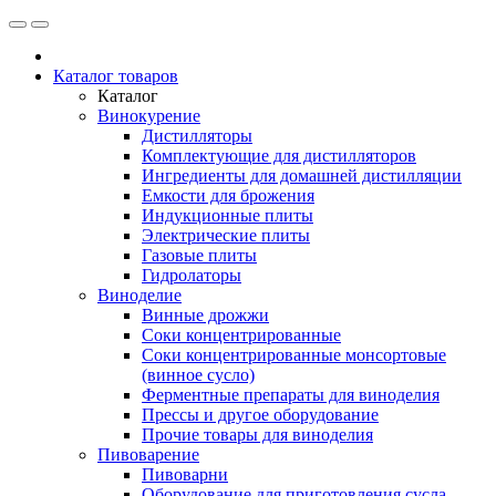
Каталог товаров
Каталог
Винокурение
Дистилляторы
Комплектующие для дистилляторов
Ингредиенты для домашней дистилляции
Емкости для брожения
Индукционные плиты
Электрические плиты
Газовые плиты
Гидролаторы
Виноделие
Винные дрожжи
Соки концентрированные
Соки концентрированные монсортовые
(винное сусло)
Ферментные препараты для виноделия
Прессы и другое оборудование
Прочие товары для виноделия
Пивоварение
Пивоварни
Оборудование для приготовления сусла