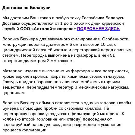
Доставка по Беларуси
Мы доставим Ваш товар в любую точку Республики Беларусь.
Доставка осуществляется от 1 до 3 рабочих дней курьерской
службой
ООО «Автолайтэкспресс»
ПОДРОБНЕЕ
ЗДЕСЬ
Воронка Бюхнера для вакуумного фильтрования. Особенности
конструкции: воронка диаметром 6 см и высотой 10 см, с
цилиндрической верхней частью и перегородкой перед сливным
стеблем. Перегородка выполнена из фарфора, в ней 51
отверстие диаметром 2 мм каждое.
Материал: изделие выполнено из фарфора и все поверхности,
кроме верхней кромки, покрыты химически стойкой глазурью.
Глазурь придает воронке повышенную стойкость к горячим
веществам, перепадам температур и механическим нагрузкам,
царапинам.
Воронка Бюхнера обычно вставляется в одну из горловин колбы
Бунзена с помощью пробки со сквозным каналом. На
перегородку воронки укладывают фильтрующий материал. К
колбе (ко второй горловине или отводу) подсоединяют
водоструйный насос для создания разрежения и ускорения
процесса фильтрации.