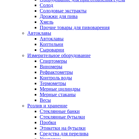
Солод
Солодовые экстракты
Дрожжи для пива
Хмель
Прочие товары для пивоварения
Автоклавы
Автоклавы
Коптильни
Сыроварни
Измерительное оборудование
Спиртомеры
Виномеры
Рефрактометры
Контроль воды
Термометры
Мерные цилиндры
Мерные стаканы
Весы
Розлив и хранение
Стеклянные банки
Стеклянные бутылки
Пробки
Этикетки на бутылки
Средства для перелива