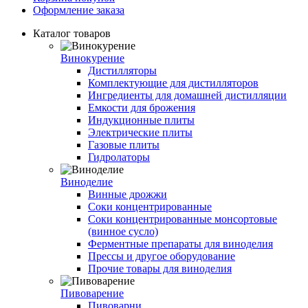
Оформление заказа
Каталог товаров
Винокурение
Дистилляторы
Комплектующие для дистилляторов
Ингредиенты для домашней дистилляции
Емкости для брожения
Индукционные плиты
Электрические плиты
Газовые плиты
Гидролаторы
Виноделие
Винные дрожжи
Соки концентрированные
Соки концентрированные монсортовые
(винное сусло)
Ферментные препараты для виноделия
Прессы и другое оборудование
Прочие товары для виноделия
Пивоварение
Пивоварни