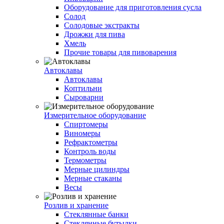
Оборудование для приготовления сусла
Солод
Солодовые экстракты
Дрожжи для пива
Хмель
Прочие товары для пивоварения
Автоклавы
Автоклавы
Коптильни
Сыроварни
Измерительное оборудование
Спиртомеры
Виномеры
Рефрактометры
Контроль воды
Термометры
Мерные цилиндры
Мерные стаканы
Весы
Розлив и хранение
Стеклянные банки
Стеклянные бутылки