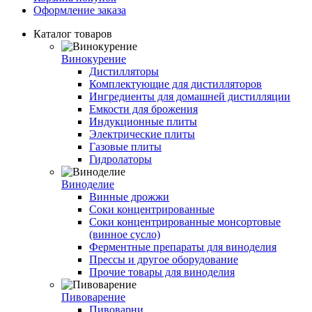
Оформление заказа
Каталог товаров
Винокурение
Дистилляторы
Комплектующие для дистилляторов
Ингредиенты для домашней дистилляции
Емкости для брожения
Индукционные плиты
Электрические плиты
Газовые плиты
Гидролаторы
Виноделие
Винные дрожжи
Соки концентрированные
Соки концентрированные монсортовые
(винное сусло)
Ферментные препараты для виноделия
Прессы и другое оборудование
Прочие товары для виноделия
Пивоварение
Пивоварни