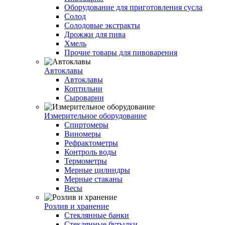
Оборудование для приготовления сусла
Солод
Солодовые экстракты
Дрожжи для пива
Хмель
Прочие товары для пивоварения
Автоклавы
Автоклавы
Коптильни
Сыроварни
Измерительное оборудование
Спиртомеры
Виномеры
Рефрактометры
Контроль воды
Термометры
Мерные цилиндры
Мерные стаканы
Весы
Розлив и хранение
Стеклянные банки
Стеклянные бутылки