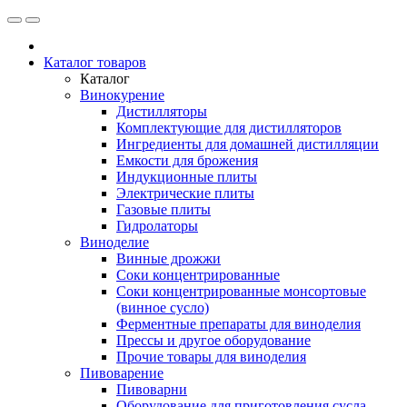
Каталог товаров
Каталог
Винокурение
Дистилляторы
Комплектующие для дистилляторов
Ингредиенты для домашней дистилляции
Емкости для брожения
Индукционные плиты
Электрические плиты
Газовые плиты
Гидролаторы
Виноделие
Винные дрожжи
Соки концентрированные
Соки концентрированные монсортовые
(винное сусло)
Ферментные препараты для виноделия
Прессы и другое оборудование
Прочие товары для виноделия
Пивоварение
Пивоварни
Оборудование для приготовления сусла