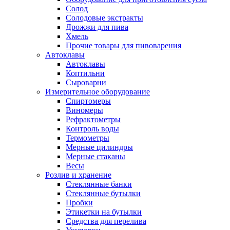
Солод
Солодовые экстракты
Дрожжи для пива
Хмель
Прочие товары для пивоварения
Автоклавы
Автоклавы
Коптильни
Сыроварни
Измерительное оборудование
Спиртомеры
Виномеры
Рефрактометры
Контроль воды
Термометры
Мерные цилиндры
Мерные стаканы
Весы
Розлив и хранение
Стеклянные банки
Стеклянные бутылки
Пробки
Этикетки на бутылки
Средства для перелива