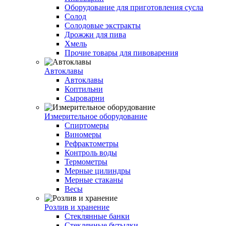
Оборудование для приготовления сусла
Солод
Солодовые экстракты
Дрожжи для пива
Хмель
Прочие товары для пивоварения
Автоклавы
Автоклавы
Коптильни
Сыроварни
Измерительное оборудование
Спиртомеры
Виномеры
Рефрактометры
Контроль воды
Термометры
Мерные цилиндры
Мерные стаканы
Весы
Розлив и хранение
Стеклянные банки
Стеклянные бутылки