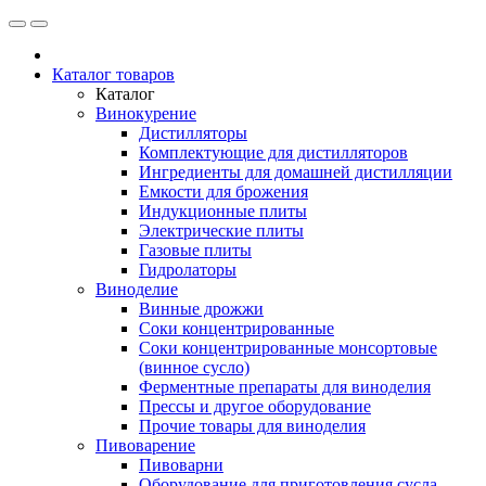
Каталог товаров
Каталог
Винокурение
Дистилляторы
Комплектующие для дистилляторов
Ингредиенты для домашней дистилляции
Емкости для брожения
Индукционные плиты
Электрические плиты
Газовые плиты
Гидролаторы
Виноделие
Винные дрожжи
Соки концентрированные
Соки концентрированные монсортовые
(винное сусло)
Ферментные препараты для виноделия
Прессы и другое оборудование
Прочие товары для виноделия
Пивоварение
Пивоварни
Оборудование для приготовления сусла