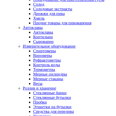
Солод
Солодовые экстракты
Дрожжи для пива
Хмель
Прочие товары для пивоварения
Автоклавы
Автоклавы
Коптильни
Сыроварни
Измерительное оборудование
Спиртомеры
Виномеры
Рефрактометры
Контроль воды
Термометры
Мерные цилиндры
Мерные стаканы
Весы
Розлив и хранение
Стеклянные банки
Стеклянные бутылки
Пробки
Этикетки на бутылки
Средства для перелива