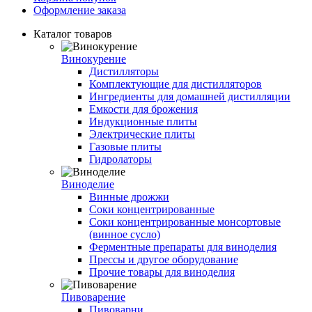
Оформление заказа
Каталог товаров
Винокурение
Дистилляторы
Комплектующие для дистилляторов
Ингредиенты для домашней дистилляции
Емкости для брожения
Индукционные плиты
Электрические плиты
Газовые плиты
Гидролаторы
Виноделие
Винные дрожжи
Соки концентрированные
Соки концентрированные монсортовые
(винное сусло)
Ферментные препараты для виноделия
Прессы и другое оборудование
Прочие товары для виноделия
Пивоварение
Пивоварни