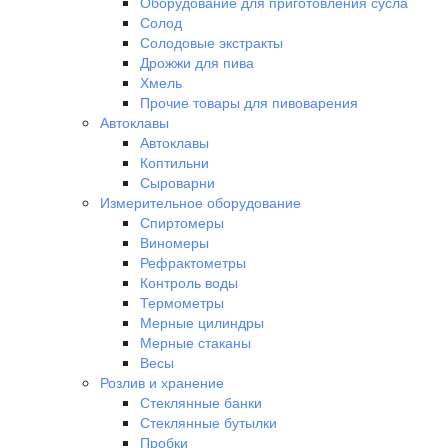
Оборудование для приготовления сусла
Солод
Солодовые экстракты
Дрожжи для пива
Хмель
Прочие товары для пивоварения
Автоклавы
Автоклавы
Коптильни
Сыроварни
Измерительное оборудование
Спиртомеры
Виномеры
Рефрактометры
Контроль воды
Термометры
Мерные цилиндры
Мерные стаканы
Весы
Розлив и хранение
Стеклянные банки
Стеклянные бутылки
Пробки