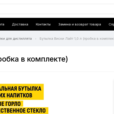
ата
Доставка
Контакты
Замена и возврат товара
Сп
лки для дистиллята
Бутылка Виски Лайт 1,0 л (пробка в комплек
робка в комплекте)