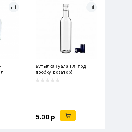
й
Бутылка Гуала 1 л (под
 л
пробку дозатор)
те)
5.00 р