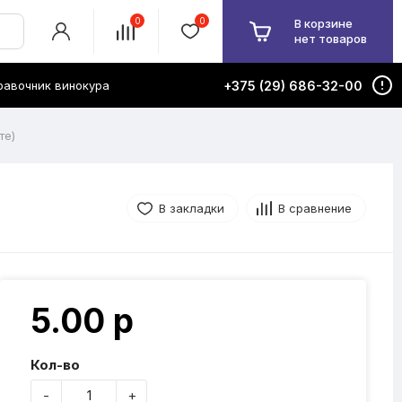
0
0
В корзине
нет товаров
равочник винокура
+375 (29) 686-32-00
те)
В закладки
В сравнение
5.00 р
Кол-во
-
+