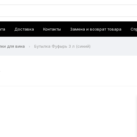
ата
Доставка
Контакты
Замена и возврат товара
Сп
лки для вина
Бутылка Фуфырь 3 л (синий)
)