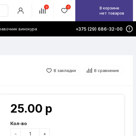
0
0
В корзине
нет товаров
равочник винокура
+375 (29) 686-32-00
В закладки
В сравнение
25.00 р
Кол-во
-
+