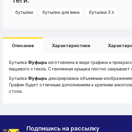
Теги:
бутылки
бутылки для вина
бутылки 3 л
Описание
Характеристики
Характер
Бутылка
Фуфырь
изготовлена в виде графина и прекрас
пищевого стекла. Стеклянная крышка плотно закрывает е
Бутылка
Фуфырь
декорирована объемным изображением 
Графин будет отличным дополнением к крепким алкоголь
стола.
Подпишись на рассылку