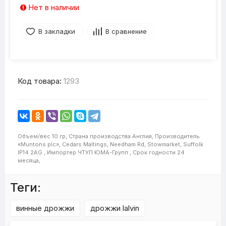
Нет в наличии
В закладки
В сравнение
Код товара:
1293
Объем/вес
10 гр,
Страна производства
Англия,
Производитель
«Muntons plc», Cedars Maltings, Needham Rd, Stowmarket, Suffolk
IP14 2AG ,
Импортер
ЧТУП ЮМА-Групп ,
Срок годности
24
месяца,
Теги:
винные дрожжи
дрожжи lalvin