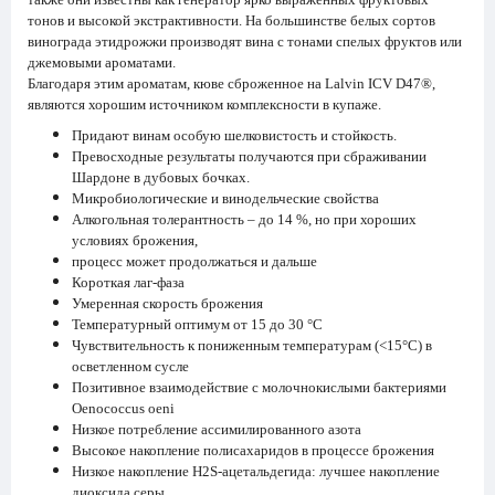
тонов и высокой экстрактивности. На большинстве белых сортов
винограда этидрожжи производят вина с тонами спелых фруктов или
джемовыми ароматами.
Благодаря этим ароматам, кюве сброженное на Lalvin ICV D47®,
являются хорошим источником комплексности в купаже.
Придают винам особую шелковистость и стойкость.
Превосходные результаты получаются при сбраживании
Шардоне в дубовых бочках.
Микробиологические и винодельческие свойства
Алкогольная толерантность – до 14 %, но при хороших
условиях брожения,
процесс может продолжаться и дальше
Короткая лаг-фаза
Умеренная скорость брожения
Температурный оптимум от 15 до 30 °C
Чувствительность к пониженным температурам (<15°C) в
осветленном сусле
Позитивное взаимодействие с молочнокислыми бактериями
Oenococcus oeni
Низкое потребление ассимилированного азота
Высокое накопление полисахаридов в процессе брожения
Низкое накопление Н2S-ацетальдегида: лучшее накопление
диоксида серы