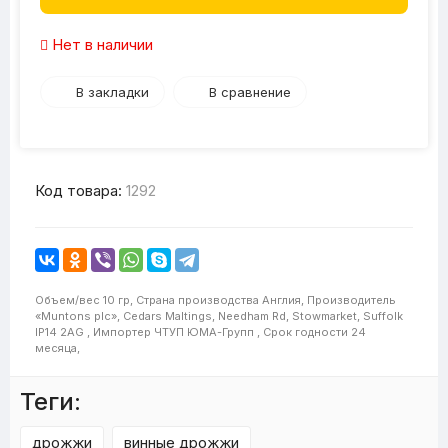
Нет в наличии
В закладки
В сравнение
Код товара:
1292
Объем/вес
10 гр,
Страна производства
Англия,
Производитель
«Muntons plc», Cedars Maltings, Needham Rd, Stowmarket, Suffolk
IP14 2AG ,
Импортер
ЧТУП ЮМА-Групп ,
Срок годности
24
месяца,
Теги:
дрожжи
винные дрожжи