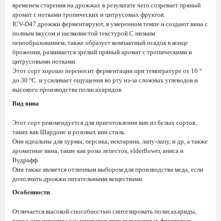
временем старения на дрожжах в результате чего созревает пряный
аромат с нотками тропических и цитрусовых фруктов.
ICV-D47 дрожжи ферментируют, в умеренном темпе и создают вина с
полным вкусом и шелковистой текстурой.С низким
пенообразованием, также образует компактный осадок в конце
брожения, развивается зрелый пряный аромат с тропическими и
цитрусовыми нотками.
Этот сорт хорошо переносит ферментации при температуре от 10 °
до 30 °С. и усиливает ощущения во рту из-за сложных углеводов и
высокого производства полисахаридов.
Вид вина
Этот сорт рекомендуется для приготовления вин из белых сортов,
таких как Шардоне и розовых вин стиль.
Они идеальны для хурмы, персика, нектарина, лапу-лапу, и др, а также
ароматные вина, такие как розы лепесток, elderflower, аниса и
Вудрафф.
Они также является отличным выбором для производства меда, если
дополнить дрожжи питательными веществами.
Особенности
Отличается высокой способностью синтезировать полисахариды,
также они известны как генератор ярко выраженных фруктовых