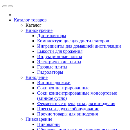
Каталог товаров
Каталог
Винокурение
Дистилляторы
Комплектующие для дистилляторов
Ингредиенты для домашней дистилляции
Емкости для брожения
Индукционные плиты
Электрические плиты
Газовые плиты
Гидролаторы
Виноделие
Винные дрожжи
Соки концентрированные
Соки концентрированные монсортовые
(винное сусло)
Ферментные препараты для виноделия
Прессы и другое оборудование
Прочие товары для виноделия
Пивоварение
Пивоварни
Оборудование для приготовления сусла