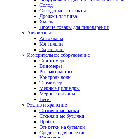
Солод
Солодовые экстракты
Дрожжи для пива
Хмель
Прочие товары для пивоварения
Автоклавы
Автоклавы
Коптильни
Сыроварни
Измерительное оборудование
Спиртомеры
Виномеры
Рефрактометры
Контроль воды
Термометры
Мерные цилиндры
Мерные стаканы
Весы
Розлив и хранение
Стеклянные банки
Стеклянные бутылки
Пробки
Этикетки на бутылки
Средства для перелива