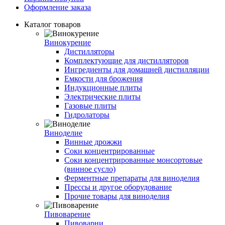
Оформление заказа
Каталог товаров
Винокурение
Дистилляторы
Комплектующие для дистилляторов
Ингредиенты для домашней дистилляции
Емкости для брожения
Индукционные плиты
Электрические плиты
Газовые плиты
Гидролаторы
Виноделие
Винные дрожжи
Соки концентрированные
Соки концентрированные монсортовые
(винное сусло)
Ферментные препараты для виноделия
Прессы и другое оборудование
Прочие товары для виноделия
Пивоварение
Пивоварни