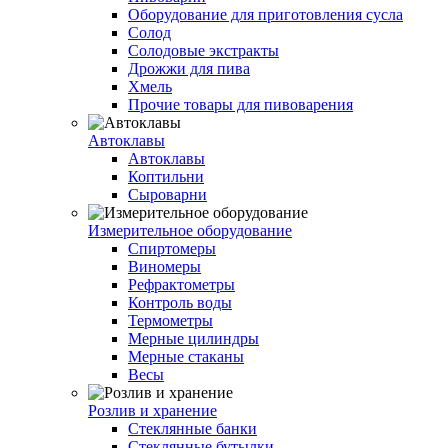
Оборудование для приготовления сусла
Солод
Солодовые экстракты
Дрожжи для пива
Хмель
Прочие товары для пивоварения
Автоклавы
Автоклавы
Коптильни
Сыроварни
Измерительное оборудование
Спиртомеры
Виномеры
Рефрактометры
Контроль воды
Термометры
Мерные цилиндры
Мерные стаканы
Весы
Розлив и хранение
Стеклянные банки
Стеклянные бутылки