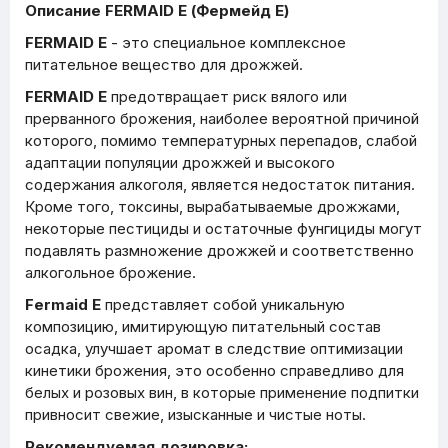
Описание FERMAID E (Фермейд Е)
FERMAID E
- это специальное комплексное
питательное вещество для дрожжей.
FERMAID E
предотвращает риск вялого или
прерванного брожения, наиболее вероятной причиной
которого, помимо температурных перепадов, слабой
адаптации популяции дрожжей и высокого
содержания алкоголя, является недостаток питания.
Кроме того, токсины, вырабатываемые дрожжами,
некоторые пестициды и остаточные фунгициды могут
подавлять размножение дрожжей и соответственно
алкогольное брожение.
Fermaid E
представляет собой уникальную
композицию, имитирующую питательный состав
осадка, улучшает аромат в следствие оптимизации
кинетики брожения, это особенно справедливо для
белых и розовых вин, в которые применение подпитки
привносит свежие, изысканные и чистые ноты.
Рекомендуемая дозировка: