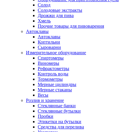
Солод
Солодовые экстракты
Дрожжи для пива
Хмель
Прочие товары для пивоварения
Автоклавы
Автоклавы
Коптильни
Сыроварни
Измерительное оборудование
Спиртомеры
Виномеры
Рефрактометры
Контроль воды
Термометры
Мерные цилиндры
Мерные стаканы
Весы
Розлив и хранение
Стеклянные банки
Стеклянные бутылки
Пробки
Этикетки на бутылки
Средства для перелива