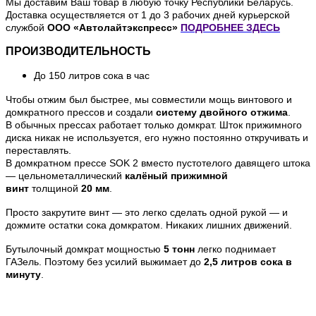
Мы доставим Ваш товар в любую точку Республики Беларусь.
Доставка осуществляется от 1 до 3 рабочих дней курьерской
службой
ООО «Автолайтэкспресс»
ПОДРОБНЕЕ
ЗДЕСЬ
ПРОИЗВОДИТЕЛЬНОСТЬ
До 150 литров сока в час
Чтобы отжим был быстрее, мы совместили мощь винтового и
домкратного прессов и создали
систему двойного отжима
.
В обычных прессах работает только домкрат. Шток прижимного
диска никак не используется, его нужно постоянно откручивать и
переставлять.
В домкратном прессе SOK 2 вместо пустотелого давящего штока
— цельнометаллический
калёный прижимной
винт
толщиной
20 мм
.
Просто закрутите винт — это легко сделать одной рукой — и
дожмите остатки сока домкратом. Никаких лишних движений.
Бутылочный домкрат мощностью
5 тонн
легко поднимает
ГАЗель. Поэтому без усилий выжимает до
2,5 литров сока в
минуту
.