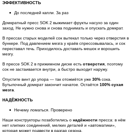
ЭФФЕКТИВНОСТЬ
До последней капли. За раз
Домкратный пресс SOK 2 выжимает фрукты насухо за один
заход. Не нужно снова и снова поднимать и опускать домкрат.
В прессах старых моделей сок вытекал только через отверстия в
бункере. Под давлением мезга у краёв спрессовывалась, и сок
переставал течь. Приходилось доставать мешок и ворошить
мезгу.
В прессе SOK 2 в прижимном диске есть
отверстия
, поэтому
сок не застаивается внутри, а быстро выходит наружу.
Опустите винт до упора — так отожмётся уже
30%
сока.
Бутылочный домкрат закончит начатое. Остаётся
100% сухая
мезга
.
НАДЁЖНОСТЬ
Нечему ломаться. Проверено
Наши конструкторы позаботились о
надёжности
пресса: в нём
нет хлипких соединений, мелких деталей и «автоматики»,
которая может подвести в разгар сезона.