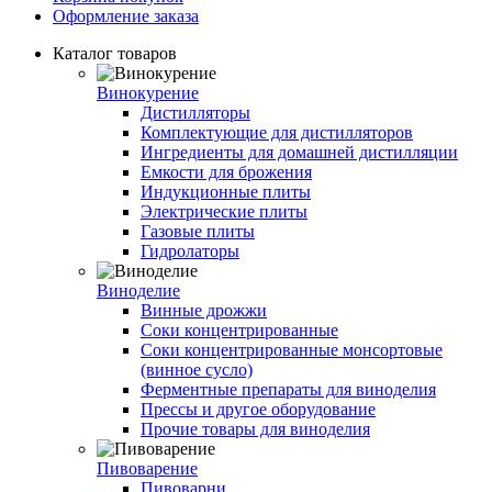
Оформление заказа
Каталог товаров
Винокурение
Дистилляторы
Комплектующие для дистилляторов
Ингредиенты для домашней дистилляции
Емкости для брожения
Индукционные плиты
Электрические плиты
Газовые плиты
Гидролаторы
Виноделие
Винные дрожжи
Соки концентрированные
Соки концентрированные монсортовые
(винное сусло)
Ферментные препараты для виноделия
Прессы и другое оборудование
Прочие товары для виноделия
Пивоварение
Пивоварни