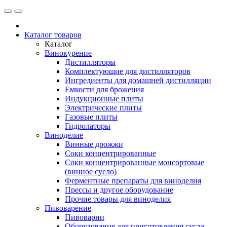
Каталог товаров
Каталог
Винокурение
Дистилляторы
Комплектующие для дистилляторов
Ингредиенты для домашней дистилляции
Емкости для брожения
Индукционные плиты
Электрические плиты
Газовые плиты
Гидролаторы
Виноделие
Винные дрожжи
Соки концентрированные
Соки концентрированные монсортовые
(винное сусло)
Ферментные препараты для виноделия
Прессы и другое оборудование
Прочие товары для виноделия
Пивоварение
Пивоварни
Оборудование для приготовления сусла