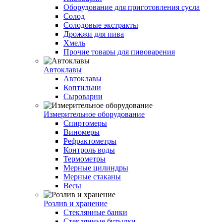
Оборудование для приготовления сусла
Солод
Солодовые экстракты
Дрожжи для пива
Хмель
Прочие товары для пивоварения
Автоклавы
Автоклавы
Коптильни
Сыроварни
Измерительное оборудование
Спиртомеры
Виномеры
Рефрактометры
Контроль воды
Термометры
Мерные цилиндры
Мерные стаканы
Весы
Розлив и хранение
Стеклянные банки
Стеклянные бутылки