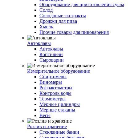
Оборудование для приготовления сусла
Солод
Солодовые экстракты
Дрожжи для пива
Хмель
Прочие товары для пивоварения
Автоклавы
Автоклавы
Коптильни
Сыроварни
Измерительное оборудование
Спиртомеры
Виномеры
Рефрактометры
Контроль воды
Термометры
Мерные цилиндры
Мерные стаканы
Весы
Розлив и хранение
Стеклянные банки
Стеклянные бутылки