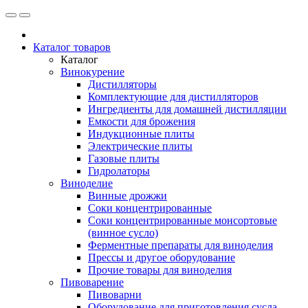
Каталог товаров
Каталог
Винокурение
Дистилляторы
Комплектующие для дистилляторов
Ингредиенты для домашней дистилляции
Емкости для брожения
Индукционные плиты
Электрические плиты
Газовые плиты
Гидролаторы
Виноделие
Винные дрожжи
Соки концентрированные
Соки концентрированные монсортовые
(винное сусло)
Ферментные препараты для виноделия
Прессы и другое оборудование
Прочие товары для виноделия
Пивоварение
Пивоварни
Оборудование для приготовления сусла