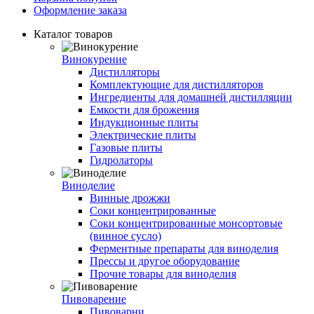
Оформление заказа
Каталог товаров
Винокурение
Дистилляторы
Комплектующие для дистилляторов
Ингредиенты для домашней дистилляции
Емкости для брожения
Индукционные плиты
Электрические плиты
Газовые плиты
Гидролаторы
Виноделие
Винные дрожжи
Соки концентрированные
Соки концентрированные монсортовые
(винное сусло)
Ферментные препараты для виноделия
Прессы и другое оборудование
Прочие товары для виноделия
Пивоварение
Пивоварни