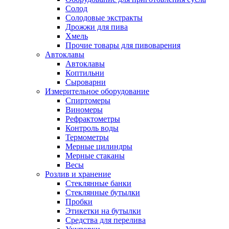
Солод
Солодовые экстракты
Дрожжи для пива
Хмель
Прочие товары для пивоварения
Автоклавы
Автоклавы
Коптильни
Сыроварни
Измерительное оборудование
Спиртомеры
Виномеры
Рефрактометры
Контроль воды
Термометры
Мерные цилиндры
Мерные стаканы
Весы
Розлив и хранение
Стеклянные банки
Стеклянные бутылки
Пробки
Этикетки на бутылки
Средства для перелива