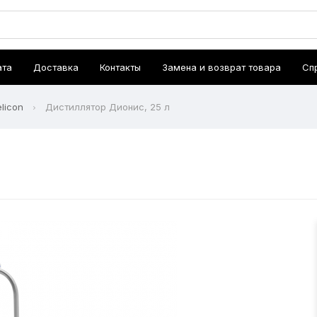
ата
Доставка
Контакты
Замена и возврат товара
Сп
licon
Дистиллятор Дионис, 25 л