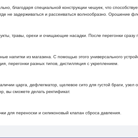
ьно, благодаря специальной конструкции чешуек, что способству
игде не задерживаться и рассеиваться волнообразно. Орошение ф
укты, травы, орехи и очищающие насадки. После перегонки сразу п
ные напитки из магазина. С помощью этого универсального устройс
ия, перегонки разных типов, дистилляция с укреплением.
аличии царга, дефлегматор, щелевое сито для густой браги, узел 
р, вы сможете делать ректификат.
ки для переноски и силиконовый клапан сброса давления.