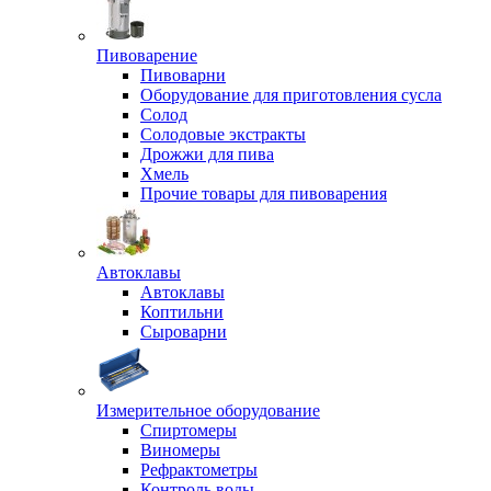
Пивоварение
Пивоварни
Оборудование для приготовления сусла
Солод
Солодовые экстракты
Дрожжи для пива
Хмель
Прочие товары для пивоварения
Автоклавы
Автоклавы
Коптильни
Сыроварни
Измерительное оборудование
Спиртомеры
Виномеры
Рефрактометры
Контроль воды