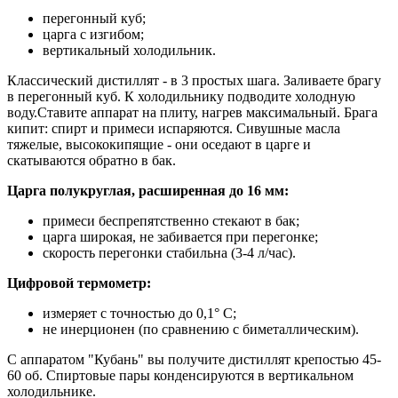
перегонный куб;
царга с изгибом;
вертикальный холодильник.
Классический дистиллят - в 3 простых шага. Заливаете брагу
в перегонный куб. К холодильнику подводите холодную
воду.Ставите аппарат на плиту, нагрев максимальный. Брага
кипит: спирт и примеси испаряются. Сивушные масла
тяжелые, высококипящие - они оседают в царге и
скатываются обратно в бак.
Царга полукруглая, расширенная до 16 мм:
примеси беспрепятственно стекают в бак;
царга широкая, не забивается при перегонке;
скорость перегонки стабильна (3-4 л/час).
Цифровой термометр:
измеряет с точностью до 0,1° С;
не инерционен (по сравнению с биметаллическим).
С аппаратом "Кубань" вы получите дистиллят крепостью 45-
60 об. Спиртовые пары конденсируются в вертикальном
холодильнике.