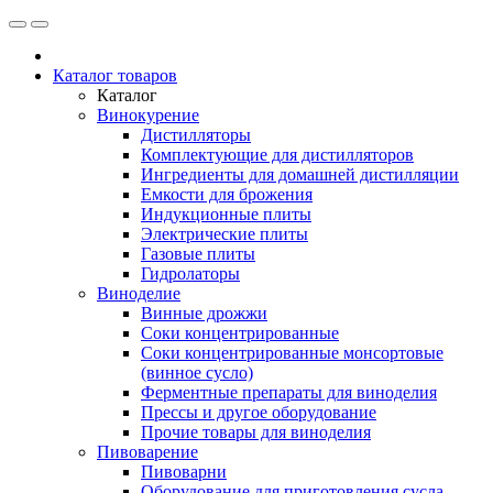
Каталог товаров
Каталог
Винокурение
Дистилляторы
Комплектующие для дистилляторов
Ингредиенты для домашней дистилляции
Емкости для брожения
Индукционные плиты
Электрические плиты
Газовые плиты
Гидролаторы
Виноделие
Винные дрожжи
Соки концентрированные
Соки концентрированные монсортовые
(винное сусло)
Ферментные препараты для виноделия
Прессы и другое оборудование
Прочие товары для виноделия
Пивоварение
Пивоварни
Оборудование для приготовления сусла