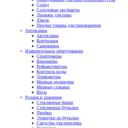
Солод
Солодовые экстракты
Дрожжи для пива
Хмель
Прочие товары для пивоварения
Автоклавы
Автоклавы
Коптильни
Сыроварни
Измерительное оборудование
Спиртомеры
Виномеры
Рефрактометры
Контроль воды
Термометры
Мерные цилиндры
Мерные стаканы
Весы
Розлив и хранение
Стеклянные банки
Стеклянные бутылки
Пробки
Этикетки на бутылки
Средства для перелива