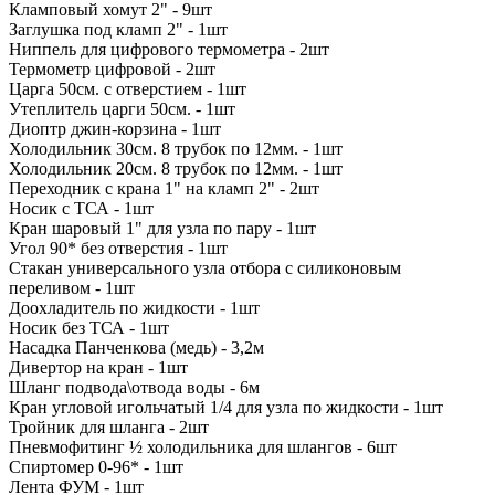
Кламповый хомут 2" - 9шт
Заглушка под кламп 2" - 1шт
Ниппель для цифрового термометра - 2шт
Термометр цифровой - 2шт
Царга 50см. с отверстием - 1шт
Утеплитель царги 50см. - 1шт
Диоптр джин-корзина - 1шт
Холодильник 30см. 8 трубок по 12мм. - 1шт
Холодильник 20см. 8 трубок по 12мм. - 1шт
Переходник с крана 1" на кламп 2" - 2шт
Носик с ТСА - 1шт
Кран шаровый 1" для узла по пару - 1шт
Угол 90* без отверстия - 1шт
Стакан универсального узла отбора с силиконовым
переливом - 1шт
Доохладитель по жидкости - 1шт
Носик без ТСА - 1шт
Насадка Панченкова (медь) - 3,2м
Дивертор на кран - 1шт
Шланг подвода\отвода воды - 6м
Кран угловой игольчатый 1/4 для узла по жидкости - 1шт
Тройник для шланга - 2шт
Пневмофитинг ½ холодильника для шлангов - 6шт
Спиртомер 0-96* - 1шт
Лента ФУМ - 1шт