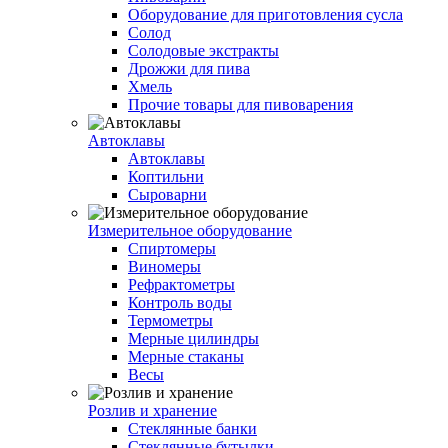
Оборудование для приготовления сусла
Солод
Солодовые экстракты
Дрожжи для пива
Хмель
Прочие товары для пивоварения
Автоклавы
Автоклавы
Коптильни
Сыроварни
Измерительное оборудование
Спиртомеры
Виномеры
Рефрактометры
Контроль воды
Термометры
Мерные цилиндры
Мерные стаканы
Весы
Розлив и хранение
Стеклянные банки
Стеклянные бутылки