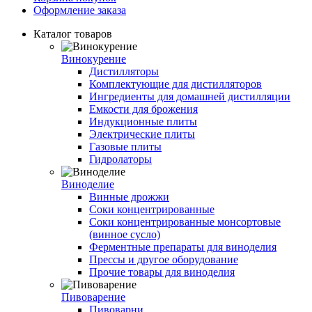
Оформление заказа
Каталог товаров
Винокурение
Дистилляторы
Комплектующие для дистилляторов
Ингредиенты для домашней дистилляции
Емкости для брожения
Индукционные плиты
Электрические плиты
Газовые плиты
Гидролаторы
Виноделие
Винные дрожжи
Соки концентрированные
Соки концентрированные монсортовые
(винное сусло)
Ферментные препараты для виноделия
Прессы и другое оборудование
Прочие товары для виноделия
Пивоварение
Пивоварни