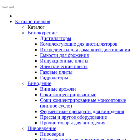
Каталог товаров
Каталог
Винокурение
Дистилляторы
Комплектующие для дистилляторов
Ингредиенты для домашней дистилляции
Емкости для брожения
Индукционные плиты
Электрические плиты
Газовые плиты
Гидролаторы
Виноделие
Винные дрожжи
Соки концентрированные
Соки концентрированные монсортовые
(винное сусло)
Ферментные препараты для виноделия
Прессы и другое оборудование
Прочие товары для виноделия
Пивоварение
Пивоварни
Оборудование для приготовления сусла