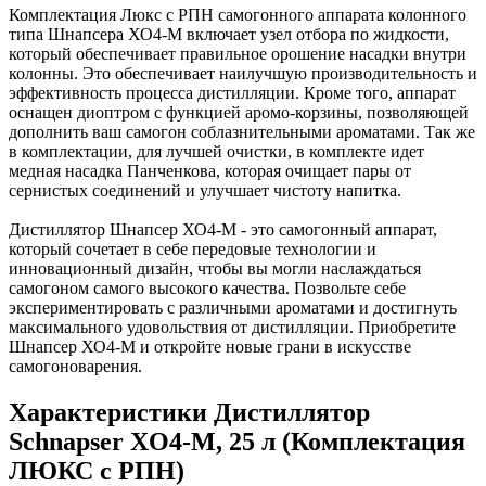
Комплектация Люкс с РПН самогонного аппарата колонного
типа Шнапсера ХО4-М включает узел отбора по жидкости,
который обеспечивает правильное орошение насадки внутри
колонны. Это обеспечивает наилучшую производительность и
эффективность процесса дистилляции. Кроме того, аппарат
оснащен диоптром с функцией аромо-корзины, позволяющей
дополнить ваш самогон соблазнительными ароматами. Так же
в комплектации, для лучшей очистки, в комплекте идет
медная насадка Панченкова, которая очищает пары от
сернистых соединений и улучшает чистоту напитка.
Дистиллятор Шнапсер ХО4-М - это самогонный аппарат,
который сочетает в себе передовые технологии и
инновационный дизайн, чтобы вы могли наслаждаться
самогоном самого высокого качества. Позвольте себе
экспериментировать с различными ароматами и достигнуть
максимального удовольствия от дистилляции. Приобретите
Шнапсер ХО4-М и откройте новые грани в искусстве
самогоноварения.
Характеристики Дистиллятор
Schnapser XO4-M, 25 л (Комплектация
ЛЮКС с РПН)