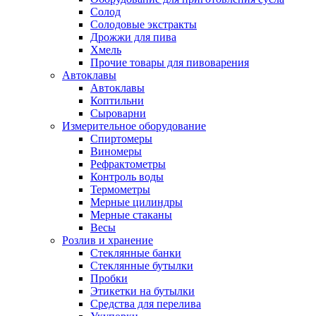
Солод
Солодовые экстракты
Дрожжи для пива
Хмель
Прочие товары для пивоварения
Автоклавы
Автоклавы
Коптильни
Сыроварни
Измерительное оборудование
Спиртомеры
Виномеры
Рефрактометры
Контроль воды
Термометры
Мерные цилиндры
Мерные стаканы
Весы
Розлив и хранение
Стеклянные банки
Стеклянные бутылки
Пробки
Этикетки на бутылки
Средства для перелива