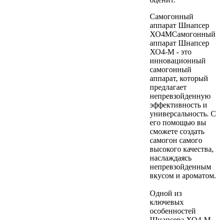
Самогонный
аппарат Шнапсер
ХО4МСамогонный
аппарат Шнапсер
ХО4-М - это
инновационный
самогонный
аппарат, который
предлагает
непревзойденную
эффективность и
универсальность. С
его помощью вы
сможете создать
самогон самого
высокого качества,
наслаждаясь
непревзойденным
вкусом и ароматом.
Одной из
ключевых
особенностей
Шнапсера ХО4-М