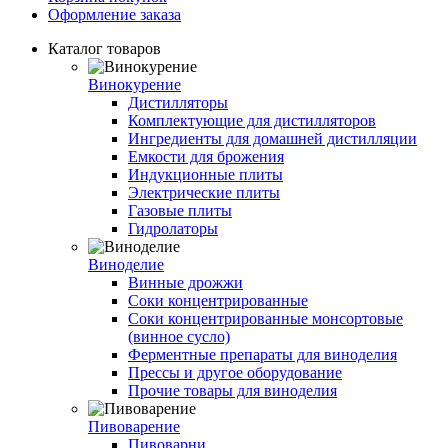
Оформление заказа
Каталог товаров
Винокурение
Дистилляторы
Комплектующие для дистилляторов
Ингредиенты для домашней дистилляции
Емкости для брожения
Индукционные плиты
Электрические плиты
Газовые плиты
Гидролаторы
Виноделие
Винные дрожжи
Соки концентрированные
Соки концентрированные монсортовые
(винное сусло)
Ферментные препараты для виноделия
Прессы и другое оборудование
Прочие товары для виноделия
Пивоварение
Пивоварни