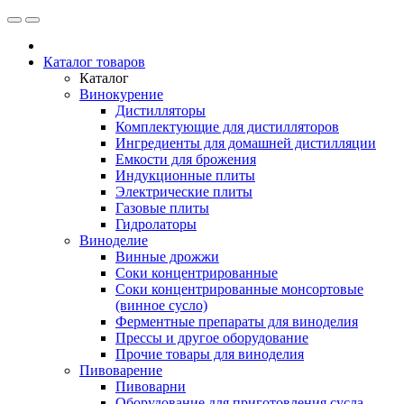
Каталог товаров
Каталог
Винокурение
Дистилляторы
Комплектующие для дистилляторов
Ингредиенты для домашней дистилляции
Емкости для брожения
Индукционные плиты
Электрические плиты
Газовые плиты
Гидролаторы
Виноделие
Винные дрожжи
Соки концентрированные
Соки концентрированные монсортовые
(винное сусло)
Ферментные препараты для виноделия
Прессы и другое оборудование
Прочие товары для виноделия
Пивоварение
Пивоварни
Оборудование для приготовления сусла