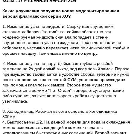
XO4M - УЛУЧШЕННАЯ ВЕРСИЯ ХО4
Какие улучшения получила новая модернизированная
версия флагманской серии XO?
1. Изменение узла по жидкости. Сверху над внутренним
стаканом добавлен "зонтик", т.е. сейчас абсолютно вся
конденсируемая жидкость сначала попадает в стенки
внутреннего стакана узла по жидкости. После чего частично
отбирается, частично перетекает ниже по силиконовой трубке и
орошает насадку Панченкова именно по центру.
2. Изменение узла по пару. Дюймовая трубка с резьбой
заменена на 2х дюймовый выход под кламповый замок. Первое
преимущество заключается в удобстве сборки, теперь не нужно
ловить положение крана лентой ФУМ, установка производится
при помощи кламповых замков. Второе преимущество
заключается в режиме "Пот Стилл", теперь отсутствуют какие
либо сужения, за счет чего скорость работы существенно
увеличилась.
3. Холодильник. Рабочая высота основного холодильника
300мм.
4. Быстросъемы 1/2. На данной модели для подачи охлаждения
можно использовать входящий в комплект шланг с
использованием быстросъемных соединений. Второй вариант