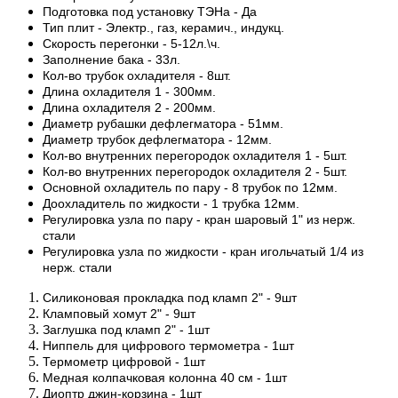
Подготовка под установку ТЭНа - Да
Тип плит - Электр., газ, керамич., индукц.
Скорость перегонки - 5-12л.\ч.
Заполнение бака - 33л.
Кол-во трубок охладителя - 8шт.
Длина охладителя 1 - 300мм.
Длина охладителя 2 - 200мм.
Диаметр рубашки дефлегматора - 51мм.
Диаметр трубок дефлегматора - 12мм.
Кол-во внутренних перегородок охладителя 1 - 5шт.
Кол-во внутренних перегородок охладителя 2 - 5шт.
Основной охладитель по пару - 8 трубок по 12мм.
Доохладитель по жидкости - 1 трубка 12мм.
Регулировка узла по пару - кран шаровый 1" из нерж.
стали
Регулировка узла по жидкости - кран игольчатый 1/4 из
нерж. стали
Силиконовая прокладка под кламп 2" - 9шт
Кламповый хомут 2" - 9шт
Заглушка под кламп 2" - 1шт
Ниппель для цифрового термометра - 1шт
Термометр цифровой - 1шт
Медная колпачковая колонна 40 см - 1шт
Диоптр джин-корзина - 1шт