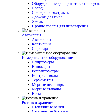
Оборудование для приготовления сусла
Солод
Солодовые экстракты
Дрожжи для пива
Хмель
Прочие товары для пивоварения
Автоклавы
Автоклавы
Коптильни
Сыроварни
Измерительное оборудование
Спиртомеры
Виномеры
Рефрактометры
Контроль воды
Термометры
Мерные цилиндры
Мерные стаканы
Весы
Розлив и хранение
Стеклянные банки
Стеклянные бутылки