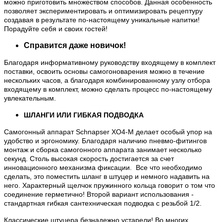
можно приготовить множеством способов. Данная особенность
позволяет экспериментировать и оптимизировать рецептуру
создавая в результате по-настоящему уникальные напитки!
Порадуйте себя и своих гостей!
Справится даже новичок!
Благодаря информативному руководству входящему в комплект
поставки, освоить основы самогоноварения можно в течение
нескольких часов, а благодаря комбинированному узлу отбора
входящему в комплект, можно сделать процесс по-настоящему
увлекательным.
ШЛАНГИ ИЛИ ГИБКАЯ ПОДВОДКА
Самогонный аппарат Schnapser XO4-M делает особый упор на
удобство и эргономику. Благодаря наличию пневмо-фитингов
монтаж и сборка самогонного аппарата занимает несколько
секунд. Столь высокая скорость достигается за счет
инновационного механизма фиксации. Все что необходимо
сделать, это поместить шланг в штуцер и немного надавить на
него. Характерный щелчок пружинного кольца говорит о том что
соединение герметично! Второй вариант использования -
стандартная гибкая сантехническая подводка с резьбой 1/2.
Классические штуцера безнадежно устарели! Во многих