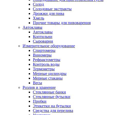
Солод
Солодовые экстракты
Дрожжи для пива
Хмель
Прочие товары для пивоварения
Автоклавы
Автоклавы
Коптильни
Сыроварни
Измерительное оборудование
Спиртомеры
Виномеры
Рефрактометры
Контроль воды
Термометры
Мерные цилиндры
Мерные стаканы
Весы
Розлив и хранение
Стеклянные банки
Стеклянные бутылки
Пробки
Этикетки на бутылки
Средства для перелива