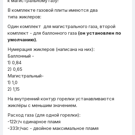
к магистральному газу!
В комплекте газовой плиты имеются два
типа жиклеров:
Один комплект для магистрального газа, второй
комплект - для баллонного газа
(он установлен по
умолчанию).
Нумерация жиклеров (написана на них):
Баллонный -
1) 0,84
2) 0,65
Магистральный-
1) 1,0
2) 1,15
На внутренний контур горелки устанавливаются
жиклёры с меньшим значением.
Расход газа (для одной горелки):
-122г/ч одинарное пламя
-333г/час - двойное максимальное пламя