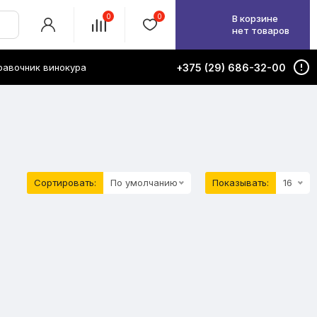
0
0
В корзине
нет товаров
равочник винокура
+375 (29) 686-32-00
Сортировать:
По умолчанию
Показывать:
16