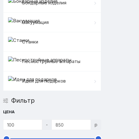
Бондарные изделия
Вакуумация
Станки
Пескоструйные аппараты
Идеи для подарков
Фильтр
ЦЕНА
-
р