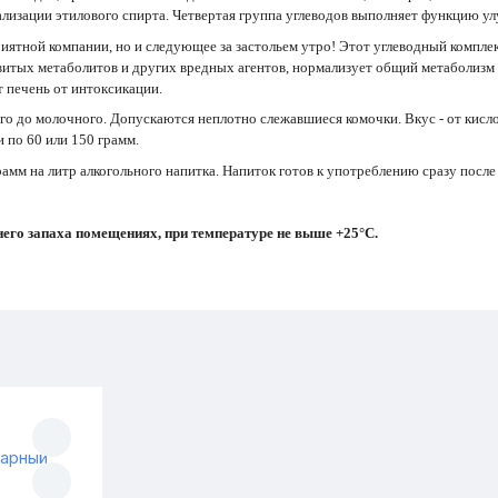
изации этилового спирта. Четвертая группа углеводов выполняет функцию улу
иятной компании, но и следующее за застольем утро! Этот углеводный компле
витых метаболитов и других вредных агентов, нормализует общий метаболизм
 печень от интоксикации.
го до молочного. Допускаются неплотно слежавшиеся комочки. Вкус - от кисло
 по 60 или 150 грамм.
амм на литр алкогольного напитка. Напиток готов к употреблению сразу после
него запаха помещениях, при температуре не выше +25°С.