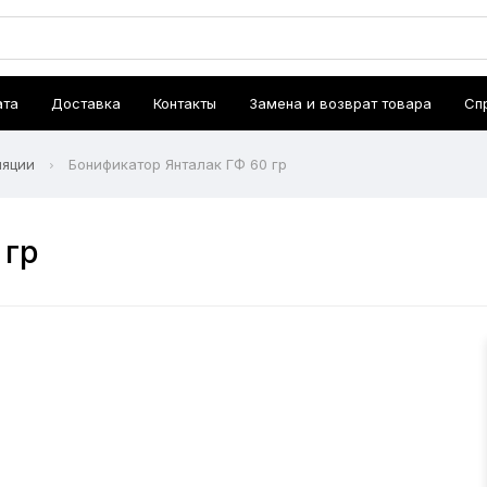
ата
Доставка
Контакты
Замена и возврат товара
Сп
ляции
Бонификатор Янталак ГФ 60 гр
 гр