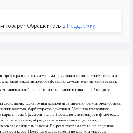
ом товаре? Обращайтесь в
Поддержку
, предохраняя печень и минимизируя токсическое влияние этанола и
лот, которые также выполняют функцию улучшителей вкуса и аромата.
ткам, защищающей печень от интоксикации и снижающей остроту
и свойствами. Одна группа компонентов является регулятором обмена
ношении алкоголя, барбитуратов действием. Уменьшает токсичное
ении наркотической фазы опьянения. Повышает умственную и физическую
о-спиртовой смеси, образует с токсическими веществами,
а вместе с пищевым шлаком. Т.е. реализуется достаточно надежная
ывается в кровь. Поступая с кровотоком в печень, эти углеводы