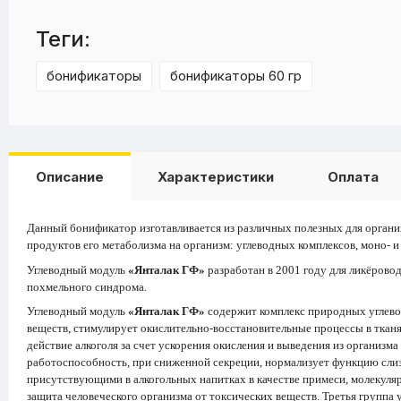
Теги:
бонификаторы
бонификаторы 60 гр
Описание
Характеристики
Оплата
Данный бонификатор изготавливается из различных полезных для органи
продуктов его метаболизма на организм: углеводных комплексов, моно- 
Углеводный модуль
«Янталак ГФ»
разработан в 2001 году для ликёров
похмельного синдрома.
Углеводный модуль
«Янталак ГФ»
содержит комплекс природных углево
веществ, стимулирует окислительно-восстановительные процессы в тканя
действие алкоголя за счет ускорения окисления и выведения из организ
работоспособность, при сниженной секреции, нормализует функцию слизи
присутствующими в алкогольных напитках в качестве примеси, молекуляр
защита человеческого организма от токсических веществ. Третья группа у