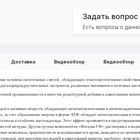
Задать вопрос
Есть вопросы о данн
Доставка
Видеообзор
Видеообзор
зма человека питательных смесей , обладающих гепатопротектными свойствами
и дисахаридов,растительных экстрактов, различных витаминов и полезных кис
одочной промышленности в качестве рецептурной добавки к алкогольным напи
дов и активных веществ, обладающих антигипоксическими и антиоксидантным
х, за счет образования энергии в форме АТФ, обладает антитоксическим в от
ма этанола и особенно ацетальдегида. Этот эффект проявляется в предотвращ
стой желудка. Другая группа компонентов «Янталак ГФ», растворяясь в водн
ные комплексы, практически не всасывающиеся в кровь, выводятся из организм
глеводов, при внесении последней в алкогольный напиток, наоборот, легко всас