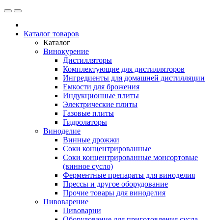
Каталог товаров
Каталог
Винокурение
Дистилляторы
Комплектующие для дистилляторов
Ингредиенты для домашней дистилляции
Емкости для брожения
Индукционные плиты
Электрические плиты
Газовые плиты
Гидролаторы
Виноделие
Винные дрожжи
Соки концентрированные
Соки концентрированные монсортовые
(винное сусло)
Ферментные препараты для виноделия
Прессы и другое оборудование
Прочие товары для виноделия
Пивоварение
Пивоварни
Оборудование для приготовления сусла