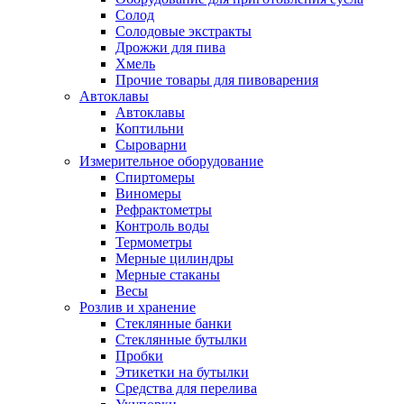
Солод
Солодовые экстракты
Дрожжи для пива
Хмель
Прочие товары для пивоварения
Автоклавы
Автоклавы
Коптильни
Сыроварни
Измерительное оборудование
Спиртомеры
Виномеры
Рефрактометры
Контроль воды
Термометры
Мерные цилиндры
Мерные стаканы
Весы
Розлив и хранение
Стеклянные банки
Стеклянные бутылки
Пробки
Этикетки на бутылки
Средства для перелива