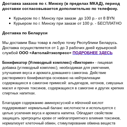
Доставка заказов по г. Минску (в пределах МКАД), период
доставки согласовывается дополнительно по телефону.
Курьером по г. Минску при заказе до 100 р.- от 8 BYN
Курьером по г. Минску при заказе от 100 р. - БЕСПЛАТНО
Доставка по Беларуси
Мы доставим Ваш товар в любую точку Республики Беларусь.
Доставка осуществляется от 1 до 3 рабочих дней курьерской
службой
ООО «Автолайтэкспресс»
ПОДРОБНЕЕ
ЗДЕСЬ
Бонификатор (Углеводный комплекс) «Виктория»
- пищевая
добавка (углеводный комплекс), необходимая для умягчения,
улучшения вкуса и аромата домашнего самогона. Действие
растворимого бонификатора основано на нейтрализации
содержащихся в самогоне примесей: альдегидов, кетонов, сивушных
масел и прочих токсинов, содержащихся в самогоне и других крепких
спиртных напитках.
Благодаря содержанию аминоуксусной и яблочной кислот
поддерживает нормальный баланс кислотности и используется с
целью усиления вкуса и аромата напитка. Обладает свойством
защищать эритроциты крови от неблагоприятного влияния токсинов,
нормализует клеточный обмен, стимулирование обмена веществ