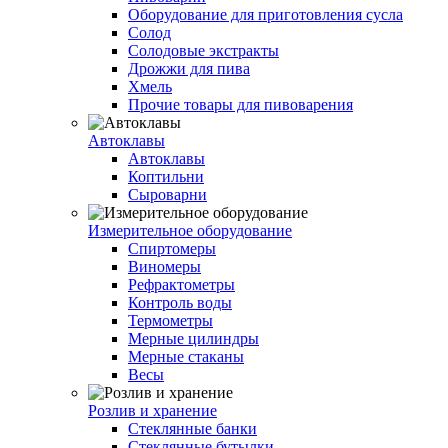
Оборудование для приготовления сусла
Солод
Солодовые экстракты
Дрожжи для пива
Хмель
Прочие товары для пивоварения
Автоклавы
Автоклавы
Коптильни
Сыроварни
Измерительное оборудование
Спиртомеры
Виномеры
Рефрактометры
Контроль воды
Термометры
Мерные цилиндры
Мерные стаканы
Весы
Розлив и хранение
Стеклянные банки
Стеклянные бутылки