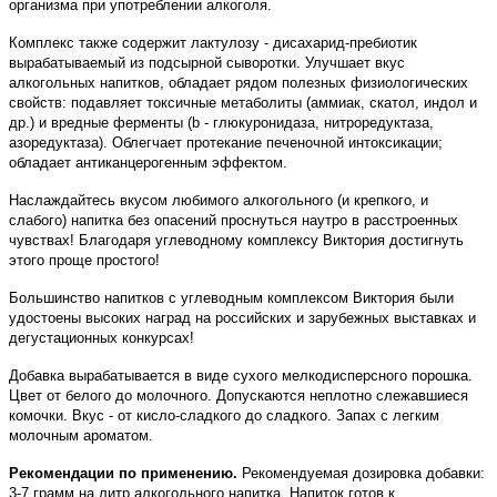
организма при употреблении алкоголя.
Комплекс также содержит лактулозу - дисахарид-пребиотик
вырабатываемый из подсырной сыворотки. Улучшает вкус
алкогольных напитков, обладает рядом полезных физиологических
свойств: подавляет токсичные метаболиты (аммиак, скатол, индол и
др.) и вредные ферменты (b - глюкуронидаза, нитроредуктаза,
азоредуктаза). Облегчает протекание печеночной интоксикации;
обладает антиканцерогенным эффектом.
Наслаждайтесь вкусом любимого алкогольного (и крепкого, и
слабого) напитка без опасений проснуться наутро в расстроенных
чувствах! Благодаря углеводному комплексу Виктория достигнуть
этого проще простого!
Большинство напитков с углеводным комплексом Виктория были
удостоены высоких наград на российских и зарубежных выставках и
дегустационных конкурсах!
Добавка вырабатывается в виде сухого мелкодисперсного порошка.
Цвет от белого до молочного. Допускаются неплотно слежавшиеся
комочки. Вкус - от кисло-сладкого до сладкого. Запах с легким
молочным ароматом.
Рекомендации по применению.
Рекомендуемая дозировка добавки:
3-7 грамм на литр алкогольного напитка. Напиток готов к