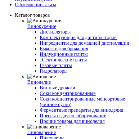
Оформление заказа
Каталог товаров
Винокурение
Дистилляторы
Комплектующие для дистилляторов
Ингредиенты для домашней дистилляции
Емкости для брожения
Индукционные плиты
Электрические плиты
Газовые плиты
Гидролаторы
Виноделие
Винные дрожжи
Соки концентрированные
Соки концентрированные монсортовые
(винное сусло)
Ферментные препараты для виноделия
Прессы и другое оборудование
Прочие товары для виноделия
Пивоварение
Пивоварни