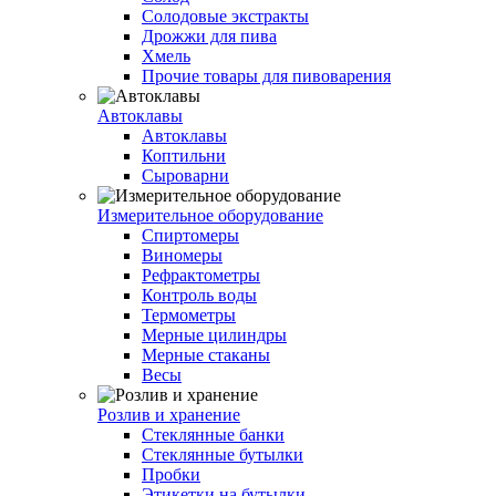
Солодовые экстракты
Дрожжи для пива
Хмель
Прочие товары для пивоварения
Автоклавы
Автоклавы
Коптильни
Сыроварни
Измерительное оборудование
Спиртомеры
Виномеры
Рефрактометры
Контроль воды
Термометры
Мерные цилиндры
Мерные стаканы
Весы
Розлив и хранение
Стеклянные банки
Стеклянные бутылки
Пробки
Этикетки на бутылки