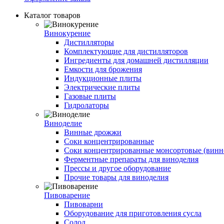
Каталог товаров
Винокурение
Дистилляторы
Комплектующие для дистилляторов
Ингредиенты для домашней дистилляции
Емкости для брожения
Индукционные плиты
Электрические плиты
Газовые плиты
Гидролаторы
Виноделие
Винные дрожжи
Соки концентрированные
Соки концентрированные монсортовые (винно
Ферментные препараты для виноделия
Прессы и другое оборудование
Прочие товары для виноделия
Пивоварение
Пивоварни
Оборудование для приготовления сусла
Солод