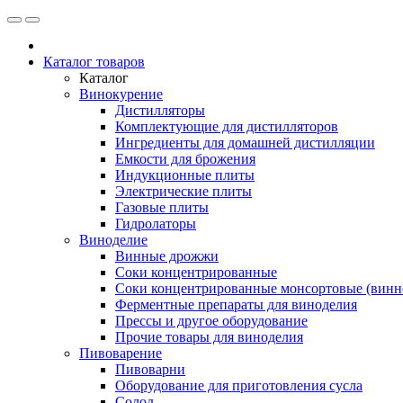
Каталог товаров
Каталог
Винокурение
Дистилляторы
Комплектующие для дистилляторов
Ингредиенты для домашней дистилляции
Емкости для брожения
Индукционные плиты
Электрические плиты
Газовые плиты
Гидролаторы
Виноделие
Винные дрожжи
Соки концентрированные
Соки концентрированные монсортовые (винно
Ферментные препараты для виноделия
Прессы и другое оборудование
Прочие товары для виноделия
Пивоварение
Пивоварни
Оборудование для приготовления сусла
Солод