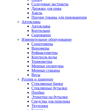
Солодовые экстракты
Дрожжи для пива
Хмель
Прочие товары для пивоварения
Автоклавы
Автоклавы
Коптильни
Сыроварни
Измерительное оборудование
Спиртомеры
Виномеры
Рефрактометры
Контроль воды
Термометры
Мерные цилиндры
Мерные стаканы
Весы
Розлив и хранение
Стеклянные банки
Стеклянные бутылки
Пробки
Этикетки на бутылки
Средства для перелива
Укупорки