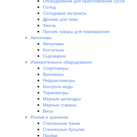
Оборудование для приготовления сусла
Солод
Солодовые экстракты
Дрожжи для пива
Хмель
Прочие товары для пивоварения
Автоклавы
Автоклавы
Коптильни
Сыроварни
Измерительное оборудование
Спиртомеры
Виномеры
Рефрактометры
Контроль воды
Термометры
Мерные цилиндры
Мерные стаканы
Весы
Розлив и хранение
Стеклянные банки
Стеклянные бутылки
Пробки