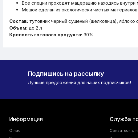
Все специи проходят мацерацию находясь внутри м
Мешок сделан из экологически чистых материалов 
Состав:
тутовник черный сушеный (шелковица), яблоко 
Объем:
до 2 л
Крепость готового продукта:
30%
Подпишись на рассылку
Лучшие предложения для наших подписчиков!
Информация
Служба п
О нас
Связаться с 