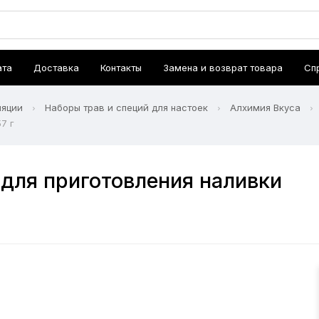
ата
Доставка
Контакты
Замена и возврат товара
Сп
ляции
Наборы трав и специй для настоек
Алхимия Вкуса
7 г
для приготовления наливки