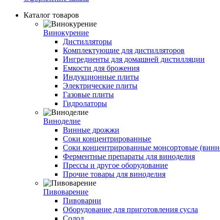
Каталог товаров
Винокурение
Дистилляторы
Комплектующие для дистилляторов
Ингредиенты для домашней дистилляции
Емкости для брожения
Индукционные плиты
Электрические плиты
Газовые плиты
Гидролаторы
Виноделие
Винные дрожжи
Соки концентрированные
Соки концентрированные монсортовые (винно
Ферментные препараты для виноделия
Прессы и другое оборудование
Прочие товары для виноделия
Пивоварение
Пивоварни
Оборудование для приготовления сусла
Солод