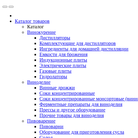
Каталог товаров
Каталог
Винокурение
Дистилляторы
Комплектующие для дистилляторов
Ингредиенты для домашней дистилляции
Емкости для брожения
Индукционные плиты
Электрические плиты
Газовые плиты
Гидролаторы
Виноделие
Винные дрожжи
Соки концентрированные
Соки концентрированные монсортовые (винно
Ферментные препараты для виноделия
Прессы и другое оборудование
Прочие товары для виноделия
Пивоварение
Пивоварни
Оборудование для приготовления сусла
Солод