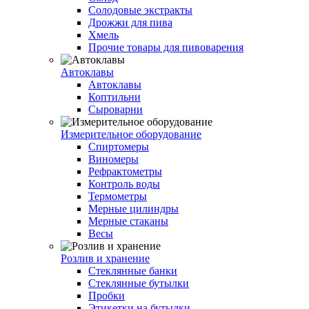
Солодовые экстракты
Дрожжи для пива
Хмель
Прочие товары для пивоварения
Автоклавы
Автоклавы
Коптильни
Сыроварни
Измерительное оборудование
Спиртомеры
Виномеры
Рефрактометры
Контроль воды
Термометры
Мерные цилиндры
Мерные стаканы
Весы
Розлив и хранение
Стеклянные банки
Стеклянные бутылки
Пробки
Этикетки на бутылки