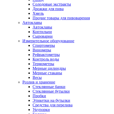
Солодовые экстракты
Дрожжи для пива
Хмель
Прочие товары для пивоварения
Автоклавы
Автоклавы
Коптильни
Сыроварни
Измерительное оборудование
Спиртомеры
Виномеры
Рефрактометры
Контроль воды
Термометры
Мерные цилиндры
Мерные стаканы
Весы
Розлив и хранение
Стеклянные банки
Стеклянные бутылки
Пробки
Этикетки на бутылки
Средства для перелива
Укупорки