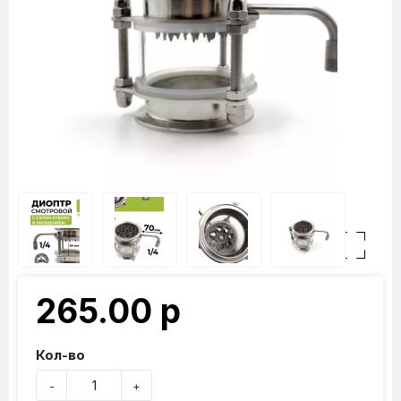
265.00 р
Кол-во
-
+