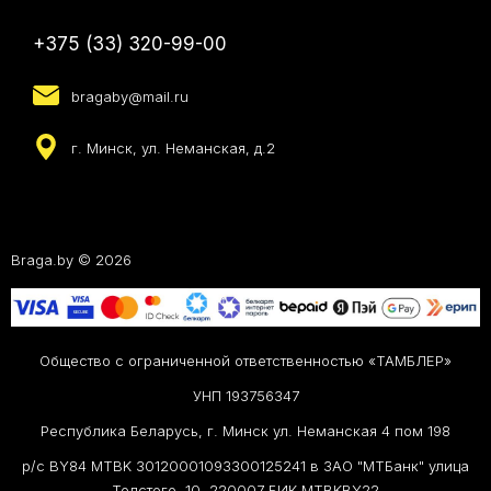
+375 (33) 320-99-00
bragaby@mail.ru
г. Минск, ул. Неманская, д.2
Braga.by © 2026
Общество с ограниченной ответственностью «ТАМБЛЕР»
УНП 193756347
Республика Беларусь, г. Минск ул. Неманская 4 пом 198
р/с BY84 MTBK 30120001093300125241 в ЗАО "МТБанк" улица
Толстого, 10, 220007 БИК MTBKBY22