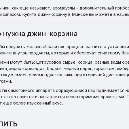
 или, как еще называют, аромаузлы – дополнительный прибор
 запахом. Купить джин-корзину в Минске вы можете в нашем
о нужна джин-корзина
бы получить желанный напиток, процесс начните с установки
ожите внутрь продукты, которые и обеспечат спиртному бла
ами могут быть: цитрусовое сырье, корица, разные виды ор
ика, зерно кориандра, бадьян, черный перец горошком, имбир
 такую смесь рекомендуется лишь при вторичной дистилляци
ками.
оты самогонного аппарата образующийся пар поднимается на
ет этого напиток и насыщается неповторимыми ароматами. П
т еще более изысканный вкус.
пить