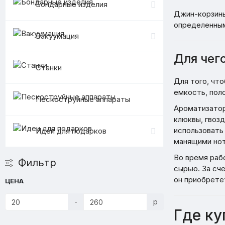
Бондарные изделия
Джин-корзины
определенным
Вакуумация
Для чег
Станки
Для того, что
емкость, пол
Пескоструйные аппараты
Ароматизатор
клюквы, гвозд
использовать
Идеи для подарков
манящими нот
Во время раб
Фильтр
сырью. За сч
он приобрете
ЦЕНА
-
р
Где ку