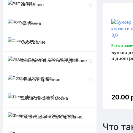
Автоклавы
Копчение
Сыроделие
Есть в нали
Бункер д
и диоптро
Измерительное оборудование
Розлив и хранение
20.00 
Дезинфекция и мойка
Фильтрация и сорбирование
Что та