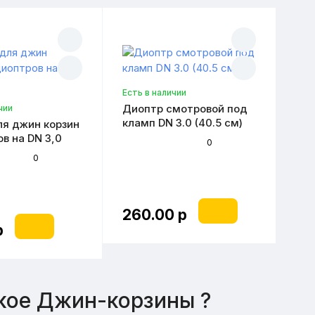
Есть в наличии
Диоптр смотровой под
чии
кламп DN 3.0 (40.5 см)
ля джин корзин
в на DN 3,0
0
0
260.00 р
р
кое Джин-корзины ?