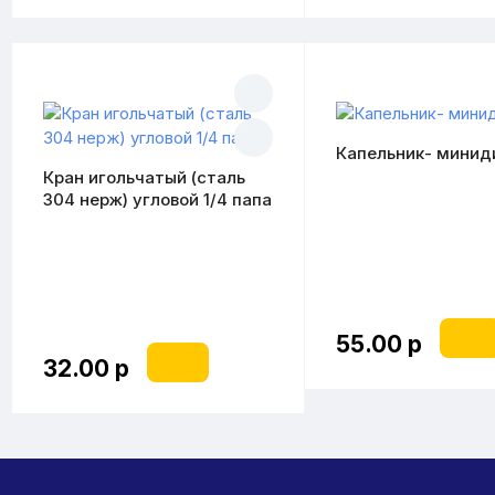
Капельник- минид
Кран игольчатый (сталь
304 нерж) угловой 1/4 папа
55.00 р
32.00 р