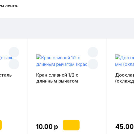
м лента.
сталь
Кран сливной 1/2 с
Доохла
длинным рычагом
(охлажд
(красный)
10.00 р
45.00