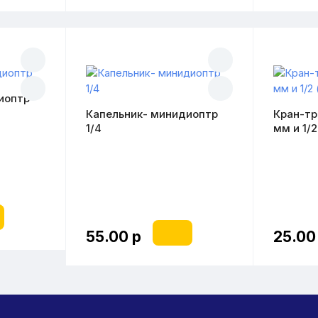
иоптр
Капельник- минидиоптр
Кран-тр
1/4
мм и 1/
55.00 р
25.00