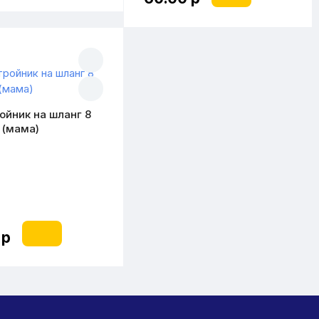
ойник на шланг 8
2 (мама)
 р