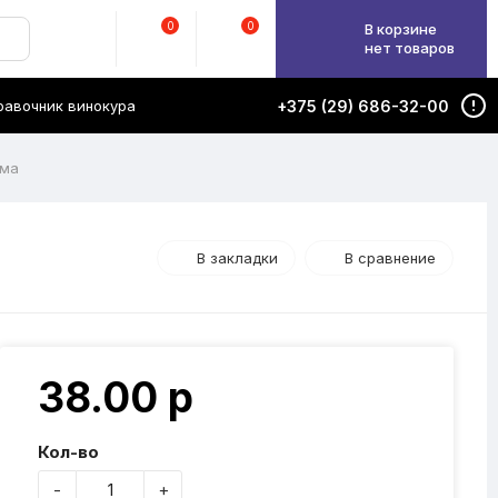
0
0
В корзине
нет товаров
равочник винокура
+375 (29) 686-32-00
ама
В закладки
В сравнение
38.00 р
Кол-во
-
+